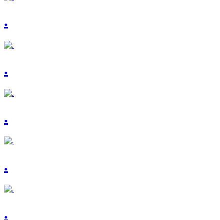
.
.
.
.
.