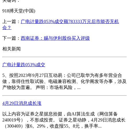
关键词：
918搏天堂(中国)
上一篇：
广电计量跌053%成交额783333万元后市能否无机
会？
下一篇：
西南证券：赐与伊利股份买入评级
相关新闻
广电计量跌053%成交
5、按照2023年9月27日互动易：公司已取华为有多年营业合
做，靠得住性取试验、电磁兼容检测、化学阐发等办事，涉及
产物较为普遍。 声明：市场有风险，...
4月29日消息成长涨
以上内容为证券之星据息拾掇，由AI算法生成（网信算备
240019号），不形成投资。 证券之星动静，4月29日消息成长
（300469）涨6。29%，收盘报55。8元，换手率...