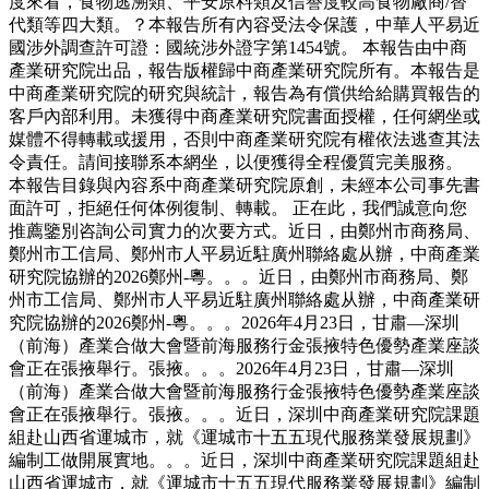
度來看，食物逃溯類、平安原料類及信譽度較高食物廠商/替
代類等四大類。？本報告所有內容受法令保護，中華人平易近
國涉外調查許可證：國統涉外證字第1454號。 本報告由中商
產業研究院出品，報告版權歸中商產業研究院所有。本報告是
中商產業研究院的研究與統計，報告為有償供给給購買報告的
客戶內部利用。未獲得中商產業研究院書面授權，任何網坐或
媒體不得轉載或援用，否則中商產業研究院有權依法逃查其法
令責任。請间接聯系本網坐，以便獲得全程優質完美服務。
本報告目錄與內容系中商產業研究院原創，未經本公司事先書
面許可，拒絕任何体例復制、轉載。 正在此，我們誠意向您
推薦鑒別咨詢公司實力的次要方式。近日，由鄭州市商務局、
鄭州市工信局、鄭州市人平易近駐廣州聯絡處从辦，中商產業
研究院協辦的2026鄭州-粵。。。近日，由鄭州市商務局、鄭
州市工信局、鄭州市人平易近駐廣州聯絡處从辦，中商產業研
究院協辦的2026鄭州-粵。。。2026年4月23日，甘肅—深圳
（前海）產業合做大會暨前海服務行金張掖特色優勢產業座談
會正在張掖舉行。張掖。。。2026年4月23日，甘肅—深圳
（前海）產業合做大會暨前海服務行金張掖特色優勢產業座談
會正在張掖舉行。張掖。。。近日，深圳中商產業研究院課題
組赴山西省運城市，就《運城市十五五現代服務業發展規劃》
編制工做開展實地。。。近日，深圳中商產業研究院課題組赴
山西省運城市，就《運城市十五五現代服務業發展規劃》編制