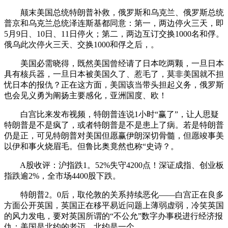
颠末美国总统特朗普补救，俄罗斯和乌克兰、俄罗斯总统
普京和乌克兰总统泽连斯基都同意：第一，两边停火三天，即
5月9日、10日、11日停火；第二，两边互订交换1000名和俘。
俄乌此次停火三天、交换1000和俘之后，。
美国必需晓得，既然美国曾经请了日本吃两颗，一旦日本
具有核兵器，一旦日本被美国久了、惹毛了，莫非美国就不担
忧日本的报仇？正在这方面，美国该当带头担起义务，俄罗斯
也会见义勇为阐扬主要感化，亚洲国度、欧！
白宫比来发布视频，特朗普连说1小时“赢了”，让人思疑
特朗普是不是疯了，或者特朗普是不是患上了病。若是特朗普
仍是正，可见特朗普对美国但愿赢伊朗深切骨髓，但愿竣事美
以伊和事火烧眉毛。但鲁比奥竟然也称“史诗？。
A股收评：沪指跌1。52%失守4200点！深证成指、创业板
指跌逾2%，全市场4400股下跌。
特朗普2。0后，取伦敦的关系持续恶化——白宫正在良多
方面公开英国，英国正在移平易近问题上薄弱虚弱，冷笑英国
的风力发电，要对英国所谓的“不公允”数字办事税进行经济报
仇；美国是北约的老迈，北约是一个。