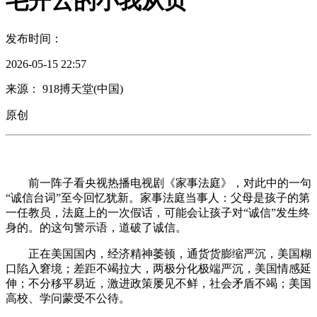
毛开云的小我从页
发布时间：
2026-05-15 22:57
来源： 918搏天堂(中国)
原创
前一阵子看央视热播电视剧《家事法庭》，对此中的一句
“诚信台词”至今回忆犹新。家事法庭当事人：父母是孩子的第
一任教员，法庭上的一次假话，可能会让孩子对“诚信”发生终
身的。的这句警示语，道破了诚信。
正在美国国内，经济精神萎顿，通货货膨缩严沉，美国糊
口陷入窘境；差距不竭拉大，两极分化极端严沉，美国情感延
伸；不分移平易近，激进政策屡见不鲜，社会矛盾不竭；美国
高校、学问蒙受不公待。