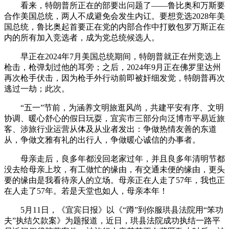
看来，特朗普所正在的部要出问题了——鲁比奥和万斯要
合作美国总统，两人不成避免会发生内讧。要想竞选2028年美
国总统，鲁比奥起首要正在党的内部合作中打败包罗万斯正在
内的所有加入竞选者，成为党总统候选人。
早正在2024年7月美国总统期间，特朗普就正在州竞选上
枪击，枪弹划过他的耳旁；之后，2024年9月正在佛罗里达州
再次枪手伏击，因为枪手外行动前即被奸细发觉，特朗普再次
逃过一劫；此次。
“五一”节前，为涵养文明旅逛风尚，共建平安有序、文明
协调、暖心舒心的假日玩耍，宜宾市三部分向泛博市平易近旅
客、涉旅行业运营从体及从业者发出：争做热情友善的东道
从，争做文雅有礼的出行人，争做暖心诚信的办事者。
母亲走后，良多年都没回老家过年，并且良多年清明节都
没去给母亲上坟，有工做忙的缘由，有交通未便的缘由，更头
要的缘由是我看待亲人的立场。母亲正在人走了57年，我也正
在人走了57年。若是天堂也如人，母亲本年！
5月11日，《宜宾日报》以《“蹲”到你服珙县法院用“笨功
夫”执结欠款案》为题报道，近日，珙县法院成功执结一路平