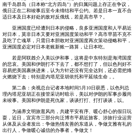
南千岛群岛（日本称“北方四岛”）的归属问题上存正在争议，
俄日正在二和竣事后至今未缔结和平公约。若是日本一直不合
适日本及日本好处的敌对反俄线，若是高市早？。
亚洲国度已经遭到日本的侵略，良多亚洲国度和人平易近
对日本，莫非日本又要对亚洲国度策动和平？高市早苗不克不
及吃了亡魂草，只需日本胆敢对亚洲国度再次策动侵略和平，
亚洲国度必定对日本老账新账一路算，让日本吃。
若是阿联酋介入美以伊和事，这将是中东特别是海湾国度
的悲哀。美国和伊朗打不下去了，都不想打了，但以色列好不
容易把美国裹挟进来，认为方针还没有完全达到，还必需把烽
火燃烧下去；特别是内塔尼亚胡依托和平延续生命，。
第二条：央视总台记者本地时间5月10日获悉，以色列总
理内塔尼亚胡正在接管采访时暗示，美以对伊朗的军事步履尚
未竣事。美国和伊朗是死仇家，谈谈打打、打打谈谈，以。
为涵养文明旅逛风尚，共建平安有序、暖心舒心的假日玩
耍，近日，宜宾市三部分向泛博市平易近旅客、涉旅行业运营
从体及从业者发出：争做热情友善的东道从，争做文雅有礼的
出行人，争做暖心诚信的办事者，争做文！