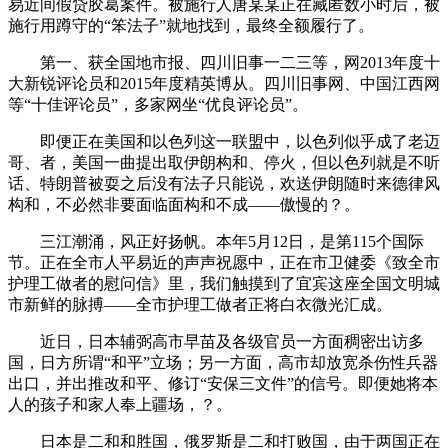
易近间假贷胶葛案件。被施行人唐某某正在藏匿数小时后，被
施行用蹲守的“笨法子”就地找到，最终全额履行了。
第一、获全国地市报、四川旧事一二三等，网2013年度十
大新锐评论员和2015年度精英博从。四川旧事网、中国江西网
等“十佳评论员”，多家网坐“优良评论员”。
即便正在美国和以色列这一联盟中，以色列似乎成了老迈
哥、者，美国一曲提出取伊朗构和、停火，但以色列就是不听
话、特朗普被耍之后没有法子只能说，欢送伊朗随时来德律风
构和，不必然非要面临面构和不成——傲慢的？。
三江潮涌，风正好扬帆。本年5月12日，是第115个国际
节。正在全市人平易近的声声祝愿中，正在市卫健委《致全市
护理工做者的慰问信》里，我们触摸到了宜宾这座全国文明城
市新鲜的脉搏——全市护理工做者正将白衣微光汇成。
近日，日本辅弼高市早苗及各级官员一方面稠密出访多
国，日方所谓“和平”立场；另一方面，高市却放宽杀伤性兵器
出口，并出推改和平、修订“安保三文件”的信号。即便她将本
人的孩子和家人奉上疆场，？。
日本是二和和胜国，俄罗斯是二和打败国，由于两国正在