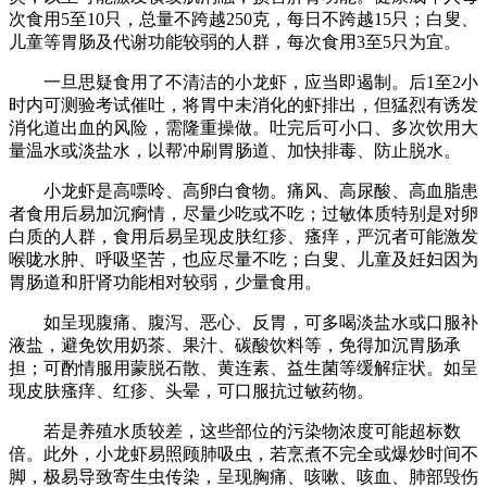
次食用5至10只，总量不跨越250克，每日不跨越15只；白叟、
儿童等胃肠及代谢功能较弱的人群，每次食用3至5只为宜。
一旦思疑食用了不清洁的小龙虾，应当即遏制。后1至2小
时内可测验考试催吐，将胃中未消化的虾排出，但猛烈有诱发
消化道出血的风险，需隆重操做。吐完后可小口、多次饮用大
量温水或淡盐水，以帮冲刷胃肠道、加快排毒、防止脱水。
小龙虾是高嘌呤、高卵白食物。痛风、高尿酸、高血脂患
者食用后易加沉痾情，尽量少吃或不吃；过敏体质特别是对卵
白质的人群，食用后易呈现皮肤红疹、瘙痒，严沉者可能激发
喉咙水肿、呼吸坚苦，也应尽量不吃；白叟、儿童及妊妇因为
胃肠道和肝肾功能相对较弱，少量食用。
如呈现腹痛、腹泻、恶心、反胃，可多喝淡盐水或口服补
液盐，避免饮用奶茶、果汁、碳酸饮料等，免得加沉胃肠承
担；可酌情服用蒙脱石散、黄连素、益生菌等缓解症状。如呈
现皮肤瘙痒、红疹、头晕，可口服抗过敏药物。
若是养殖水质较差，这些部位的污染物浓度可能超标数
倍。此外，小龙虾易照顾肺吸虫，若烹煮不完全或爆炒时间不
脚，极易导致寄生虫传染，呈现胸痛、咳嗽、咳血、肺部毁伤