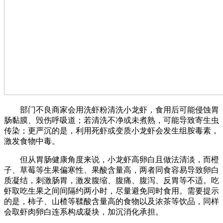
部门不良商家会用洗虾粉清洗小龙虾，食用后可能侵蚀胃
肠黏膜、毁伤呼吸道；若清洗不净或未煮熟，可能导致寄生虫
传染；更严沉的是，利用死虾或变质小龙虾会发生组胺毒素，
激发食物中毒。
但从胃肠健康角度来说，小龙虾高卵白且做法清淡，而橙
子、草莓等生果偏寒性、果酸含量高，两者同食容易导致卵白
质凝结，刺激肠胃，激发腹缩、腹痛、腹泻、反胃等不适。吃
虾取吃生果之间间隔约两小时，尽量避免同时食用。需要提示
的是，柿子、山楂等鞣酸含量高的食物以及浓茶等饮品，同样
会取虾肉卵白连系构成凝块，加沉消化承担。