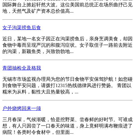
国际舞台上掀起轩然大波。这位美国前总统正在场所曲抒己见
地，天然气及矿产资本总价值高...
女子沟渠捞鱼后食
近日，某地一名女子因正在沟渠捞鱼后，亲身烹调美食，却因
食物中毒而呈现严沉的和腹泻症状。女子取侄子一路前去附近
的沟渠，新颖鱼类，兴致勃勃地...
青团抽检全及格我
无锡市市场监视办理局为您的节日食物平安保驾护航！如您碰
到食物平安问题，请拨打12315热线德律风进行赞扬。 青团以
糯米为从料，黏性大且热量较高，...
户外烧烤回来一须
三月春深，气候渐暖，恰是挖野菜、尝春鲜的好时节。可谁成
想，有人只因尝了一口春天的味道，身上竟鲜明满布鞭痕进了
病院！各类时令食材中，但里面...