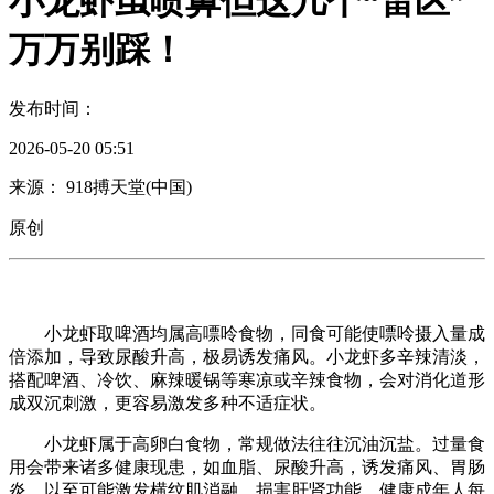
小龙虾虽喷鼻但这几个“雷区”
万万别踩！
发布时间：
2026-05-20 05:51
来源： 918搏天堂(中国)
原创
小龙虾取啤酒均属高嘌呤食物，同食可能使嘌呤摄入量成
倍添加，导致尿酸升高，极易诱发痛风。小龙虾多辛辣清淡，
搭配啤酒、冷饮、麻辣暖锅等寒凉或辛辣食物，会对消化道形
成双沉刺激，更容易激发多种不适症状。
小龙虾属于高卵白食物，常规做法往往沉油沉盐。过量食
用会带来诸多健康现患，如血脂、尿酸升高，诱发痛风、胃肠
炎，以至可能激发横纹肌消融，损害肝肾功能。健康成年人每