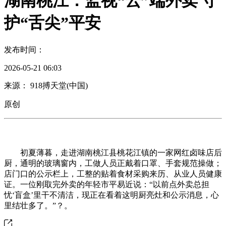
湖南桃江：监视“云”端外卖 守
护“舌尖”平安
发布时间：
2026-05-21 06:03
来源： 918搏天堂(中国)
原创
初夏薄暮，走进湖南桃江县桃花江镇的一家网红卤味店后
厨，通明的玻璃窗内，工做人员正戴着口罩、手套规范操做；
店门口的公示栏上，工整的贴着食材采购来历、从业人员健康
证。一位刚取完外卖的年轻市平易近说：“以前点外卖总担
忧‘盲盒’里干不清洁，现正在看着这明厨亮灶和公示消息，心
里结壮多了。”？。