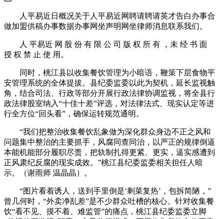
人平易近日概况关于人平易近网聘请聘请英才告白办事合
做加盟供稿办事数据办事网坐声明网坐律师消息联系我们。
人 平易近 网 股 份 有 限 公 司 版 权 所 有 ，未 经 书 面
授 权 禁 止 使 用。
同时，桃江县以收集餐饮管理为小暗语，鞭策下层食物平
安管理系统的全体提拔。县纪委监委以此为契机，延长监视触
角，结合司法、行政等部分开展行政法律协调监视，将全县行
政法律股室纳入“十佳十差”评选，对法律法式、现实认定等进
行全方位“回头看”，确保运转规范通明。
“我们把整治收集餐饮乱象做为深化群众身边不正之风和
问题集中整治的主要抓手，风腐同查同治，以严正的规律倒逼
本能机能部分履职尽责，把轨制扎得更紧、更实，逼实感遭到
正风肃纪反腐的现实成效。”桃江县纪委监委相关担任人暗
示。（谢雨师 温晶晶）。
“图片看着诱人，送到手里倒是‘剩菜复热’，包拆简陋，”
曾几何时，“外卖净乱差”是不少群众吐槽的核心。针对收集餐
饮“看不见、摸不着、难监管”的痛点，桃江县纪委监委立脚