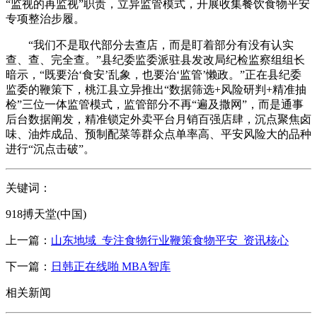
“监视的再监视”职责，立异监管模式，开展收集餐饮食物平安
专项整治步履。
“我们不是取代部分去查店，而是盯着部分有没有认实
查、查、完全查。”县纪委监委派驻县发改局纪检监察组组长
暗示，“既要治‘食安’乱象，也要治‘监管’懒政。”正在县纪委
监委的鞭策下，桃江县立异推出“数据筛选+风险研判+精准抽
检”三位一体监管模式，监管部分不再“遍及撒网”，而是通事
后台数据阐发，精准锁定外卖平台月销百强店肆，沉点聚焦卤
味、油炸成品、预制配菜等群众点单率高、平安风险大的品种
进行“沉点击破”。
关键词：
918搏天堂(中国)
上一篇：
山东地域_专注食物行业鞭策食物平安_资讯核心
下一篇：
日韩正在线啪 MBA智库
相关新闻