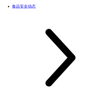
食品安全动态