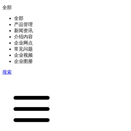
全部
全部
产品管理
新闻资讯
介绍内容
企业网点
常见问题
企业视频
企业图册
搜索