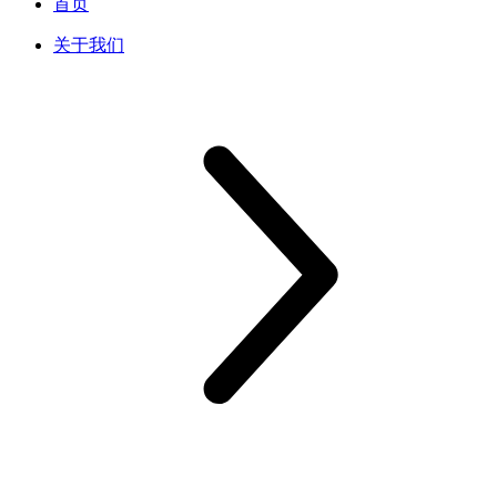
首页
关于我们