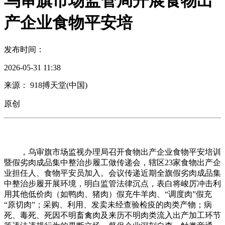
乌审旗市场监管局开展食物出
产企业食物平安培
发布时间：
2026-05-31 11:38
来源： 918搏天堂(中国)
原创
，乌审旗市场监视办理局召开食物出产企业食物平安培训
暨假劣肉成品集中整治步履工做传递会，辖区23家食物出产企
业担任人、食物平安员加入。会议传递近期全旗假劣肉成品集
中整治步履开展环境，明白监管法律沉点，表白将峻厉冲击利
用其他低价肉（如鸭肉、猪肉）假充牛羊肉、“调度肉”假充
“原切肉”；采购、利用、发卖未经查验检疫的肉类产物；病
死、毒死、死因不明畜禽肉及来历不明肉类流入出产加工环节