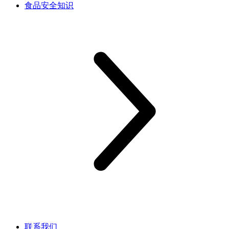
食品安全知识
联系我们