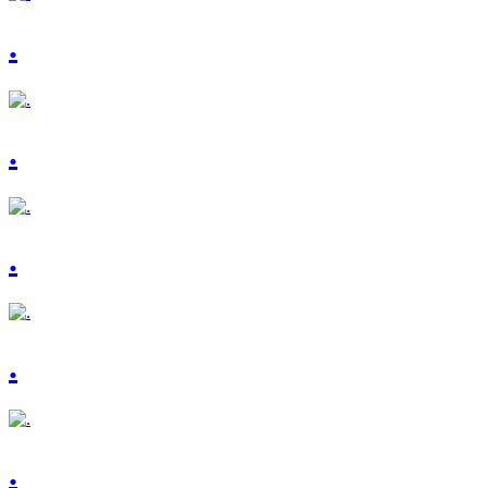
.
.
.
.
.