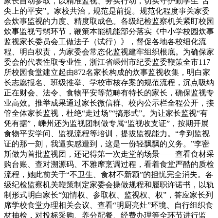
家长自动参取，以精准监视、务实行动，切实守护勤学生“舌
尖上的平安”。家校共治，规范是前提。规范化程度事关家委
会炊事监视的力度、精度取成色。各级纪检监察机关紧盯校园
炊事监视亏弱环节，鞭策本能机能部分落实《中小学校园炊事
监视家长委员会工做法子（试行）》，督促各地各校细化流
程、明白权责，为家委会常态化监视建牢组织根底。为确保家
委会的代表性取专业性，浙江省嵊州市纪委监委鞭策全市117
所校园食堂建立起由872名家长构成的炊事监视收集，明白家
长志愿报名、班级推举、学校审核存案的规范流程，沉点吸纳
正在财会、法令、食物平安等范畴有特长的家长，确保监视专
业高效。推举成果通过家长微信群、校内公示栏全程公开，接
管全体家长监视，杜绝“走过场”“搞形式”。为让家长监视“有
凭有据”，嵊州还为监视团制做专属“监视收支证”，按期开展
食物平安学问、监视流程等培训，提拔监视能力。“拿到监视
证的那一刻，我逼实感遭到，这是一份轻飘飘的义务。”李密
斯做为首批监视团，还记得第一次走堂的场景——查看食材采
购台账、查对溯源码、不雅摩烹调过程，看着食堂严酷的质检
流程，她此前关于“不卫生、食材不新颖”的担忧完全消失。各
级纪检监察机关鞭策制定家委会操做规程和履职许诺书，以轨
制形式明白家长“知情权、参取权、监视权、权”，答应家长列
席学校食堂办理相关会议、查看“明厨亮灶”环境、自行组织食
材抽检，对投标采购、养分配餐、经费办理等全环节进行监