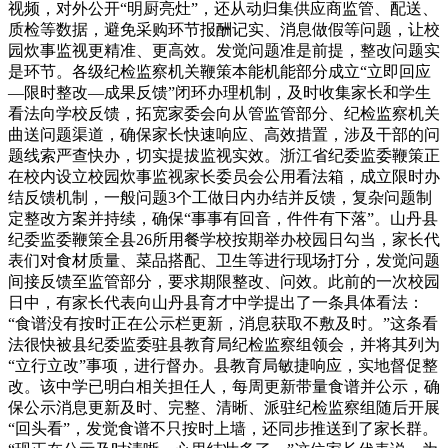
视频，对外公开“明厨亮灶”，还从动归集供应商监管、配送、
质检等数据，避免采购环节报酬记实、消息做假等问题，让校
园炊事监视更精准、更高效。发觉问题准是前提，整改问题实
是环节。各级纪检监察机关鞭策本能机能部分成立“立即回应
—限时整改—成果反馈”闭环办理机制，及时收集家长和学生
看法向学校反馈，拓宽家委会向从管监管部分、纪检监察机关
曲送问题渠道，确保家长快速响应、高效措置，涉及干部的问
题线索严查快办，切实提拔监视实效。浙江省纪委监委鞭策正
在校内设立校园炊事监视家长委员会公用看法箱，成立限时办
结反馈机制，一般问题3个工做日内办结并反馈，复杂问题制
定整改方案并持续，确保“事事有回音，件件有下落”。山丹县
纪委监委鞭策全县26所用餐学校按期举办校园日勾当，家长代
表们对食材质量、菜品搭配、卫生等进行现场打分，发觉问题
间接反馈至监管部分，要求期限整改、问效。此前的一次校园
日中，有家长代表向山丹县育才中学提出了一条具体看法：
“食谱没有按时正在公示栏更新，消息获取不敷及时。”这条看
法很快被县纪委监委驻县教育局纪检监察组领会，并将其列为
“立行立改”事项，进行督办。县教育局敏捷响应，实地督促整
改。该中学已明白相关担任人，每周更新带量食谱并公示，确
保公示消息更新及时、完整、清晰、派驻纪检监察组随后开展
“回头看”，发觉食谱不只按时上墙，还同步推送到了家长群。