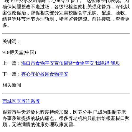
“现正在公示及时清晰，心里结壮多了。”这位家长代表说。为
确保问题整改不走过场，各级纪检监察机关强化督办，深化以
案促改促治，督促相关部分完美校园食堂采购、配送、验收、
结算等环节环节办理轨制，堵塞监管缝隙。前往搜狐，查看更
多。
关键词：
918搏天堂(中国)
上一篇：
海口市食物平安宣传周暨“食物平安 我晓得 我步
下一篇：
存心守护校园食物平安
相关新闻
西城区医养连系养
跟着市生齿老龄化程度持续加深，医养分手 已成为限制养老
办事质量提拔的核肉痛点。很多养老机构只能供给根基糊口照
顾，无法满脚的健康办理取康复需...