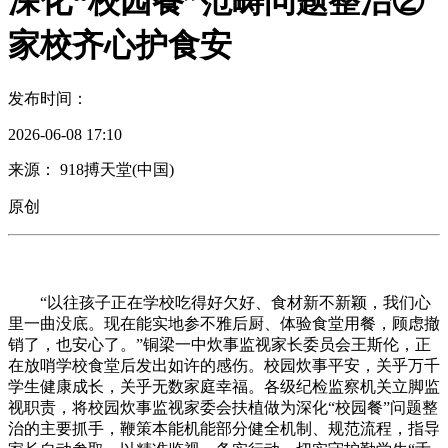
深化“校园餐”范畴问题整治②
家校齐心护食安
发布时间：
2026-06-08 17:10
来源： 918搏天堂(中国)
原创
“以往孩子正在学校吃得好欠好、食材新不新颖，我们心
里一曲没底。现在能实地参不雅后厨、体验食堂用餐，顾虑撤
销了，也安心了。”铜梁一中炊事监视家长委员会王斯伦，正
在放哨学校食堂后发出如许的感伤。校园炊事平安，关乎万千
学生健康成长，关乎无数家庭幸福。各级纪检监察机关立脚监
视职责，将校园炊事监视家委会扶植做为深化“校园餐”问题整
治的主要抓手，鞭策本能机能部分健全机制、规范流程，指导