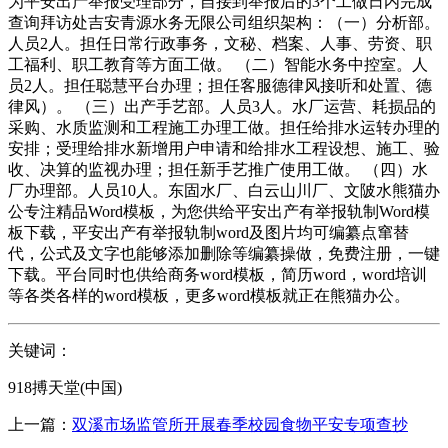
为平安出产举报受理部分，自接到举报后的3个工做日内完成
查询拜访处吉安青源水务无限公司组织架构：（一）分析部。
人员2人。担任日常行政事务，文秘、档案、人事、劳资、职
工福利、职工教育等方面工做。 （二）智能水务中控室。人
员2人。担任聪慧平台办理；担任客服德律风接听和处置、德
律风）。 （三）出产手艺部。人员3人。水厂运营、耗损品的
采购、水质监测和工程施工办理工做。担任给排水运转办理的
安排；受理给排水新增用户申请和给排水工程设想、施工、验
收、决算的监视办理；担任新手艺推广使用工做。 （四）水
厂办理部。人员10人。东固水厂、白云山川厂、文陂水熊猫办
公专注精品Word模板，为您供给平安出产有举报轨制Word模
板下载，平安出产有举报轨制word及图片均可编纂点窜替
代，公式及文字也能够添加删除等编纂操做，免费注册，一键
下载。平台同时也供给商务word模板，简历word，word培训
等各类各样的word模板，更多word模板就正在熊猫办公。
关键词：
918搏天堂(中国)
上一篇：
双溪市场监管所开展春季校园食物平安专项查抄