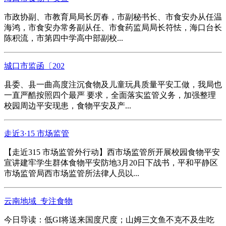
市政协副、市教育局局长厉春，市副秘书长、市食安办从任温
海鸿，市食安办常务副从任、市食药监局局长符怯，海口台长
陈积流，市第四中学高中部副校...
城口市监函〔202
县委、县一曲高度注沉食物及儿童玩具质量平安工做，我局也
一直严酷按照四个最严 要求，全面落实监管义务，加强整理
校园周边平安现患，食物平安及产...
走近3·15 市场监管
【走近315 市场监管外行动】西市场监管所开展校园食物平安
宣讲建牢学生群体食物平安防地3月20日下战书，平和平静区
市场监管局西市场监管所法律人员以...
云南地域_专注食物
今日导读：低GI将送来国度尺度；山姆三文鱼不克不及生吃