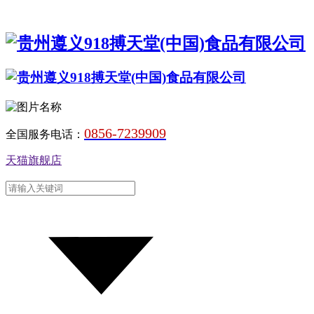
0856-7239909
全国服务电话：
天猫旗舰店