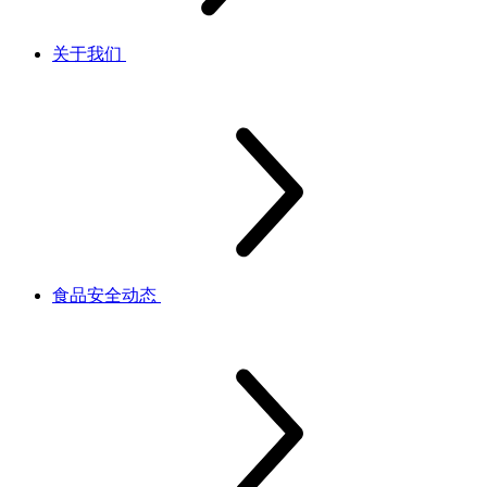
关于我们
食品安全动态