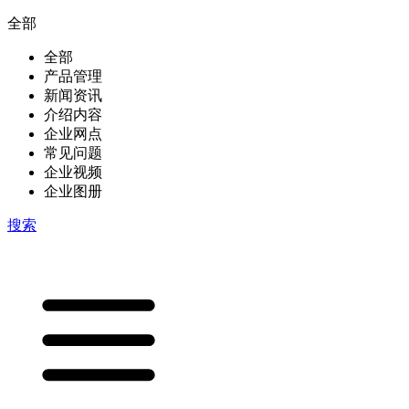
全部
全部
产品管理
新闻资讯
介绍内容
企业网点
常见问题
企业视频
企业图册
搜索