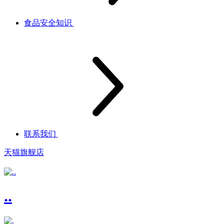
食品安全知识
联系我们
天猫旗舰店
..