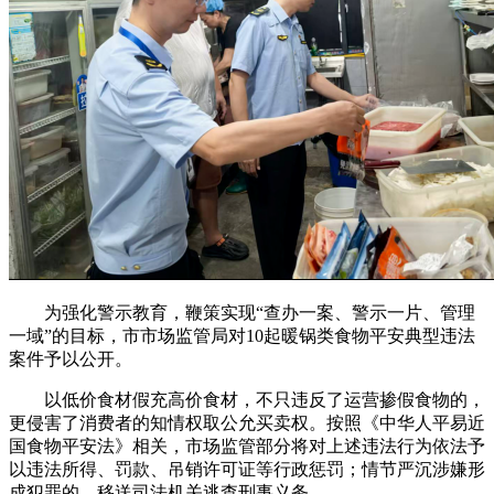
为强化警示教育，鞭策实现“查办一案、警示一片、管理
一域”的目标，市市场监管局对10起暖锅类食物平安典型违法
案件予以公开。
以低价食材假充高价食材，不只违反了运营掺假食物的，
更侵害了消费者的知情权取公允买卖权。按照《中华人平易近
国食物平安法》相关，市场监管部分将对上述违法行为依法予
以违法所得、罚款、吊销许可证等行政惩罚；情节严沉涉嫌形
成犯罪的，移送司法机关逃查刑事义务。