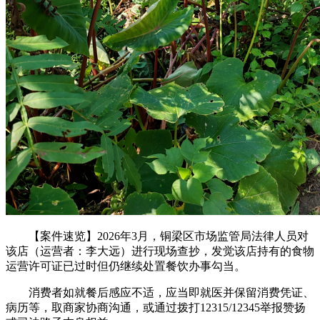
【案件速览】2026年3月，铜梁区市场监管局法律人员对
该店（运营者：李大远）进行现场查抄，发觉该店持有的食物
运营许可证已过时但仍继续处置餐饮办事勾当。
消费者如就餐后感应不适，应当即就医并保留消费凭证、
病历等，取商家协商沟通，或通过拨打12315/12345举报赞扬