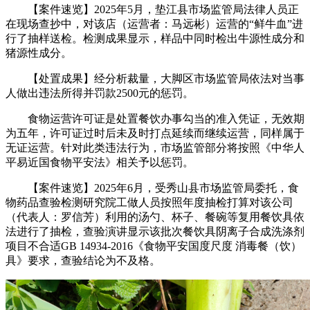
【案件速览】2025年5月，垫江县市场监管局法律人员正
在现场查抄中，对该店（运营者：马远彬）运营的“鲜牛血”进
行了抽样送检。检测成果显示，样品中同时检出牛源性成分和
猪源性成分。
【处置成果】经分析裁量，大脚区市场监管局依法对当事
人做出违法所得并罚款2500元的惩罚。
食物运营许可证是处置餐饮办事勾当的准入凭证，无效期
为五年，许可证过时后未及时打点延续而继续运营，同样属于
无证运营。针对此类违法行为，市场监管部分将按照《中华人
平易近国食物平安法》相关予以惩罚。
【案件速览】2025年6月，受秀山县市场监管局委托，食
物药品查验检测研究院工做人员按照年度抽检打算对该公司
（代表人：罗信芳）利用的汤勺、杯子、餐碗等复用餐饮具依
法进行了抽检，查验演讲显示该批次餐饮具阴离子合成洗涤剂
项目不合适GB 14934-2016《食物平安国度尺度 消毒餐（饮）
具》要求，查验结论为不及格。