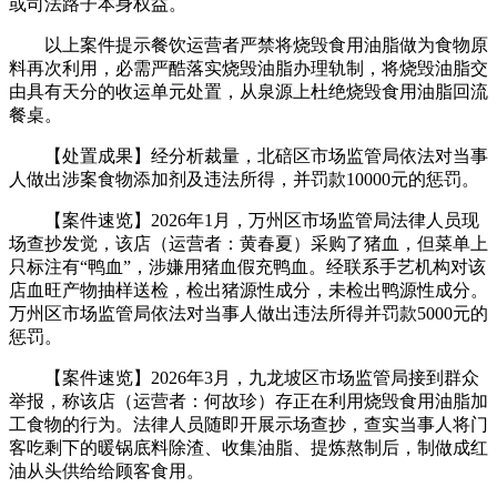
或司法路子本身权益。
以上案件提示餐饮运营者严禁将烧毁食用油脂做为食物原
料再次利用，必需严酷落实烧毁油脂办理轨制，将烧毁油脂交
由具有天分的收运单元处置，从泉源上杜绝烧毁食用油脂回流
餐桌。
【处置成果】经分析裁量，北碚区市场监管局依法对当事
人做出涉案食物添加剂及违法所得，并罚款10000元的惩罚。
【案件速览】2026年1月，万州区市场监管局法律人员现
场查抄发觉，该店（运营者：黄春夏）采购了猪血，但菜单上
只标注有“鸭血”，涉嫌用猪血假充鸭血。经联系手艺机构对该
店血旺产物抽样送检，检出猪源性成分，未检出鸭源性成分。
万州区市场监管局依法对当事人做出违法所得并罚款5000元的
惩罚。
【案件速览】2026年3月，九龙坡区市场监管局接到群众
举报，称该店（运营者：何故珍）存正在利用烧毁食用油脂加
工食物的行为。法律人员随即开展示场查抄，查实当事人将门
客吃剩下的暖锅底料除渣、收集油脂、提炼熬制后，制做成红
油从头供给给顾客食用。