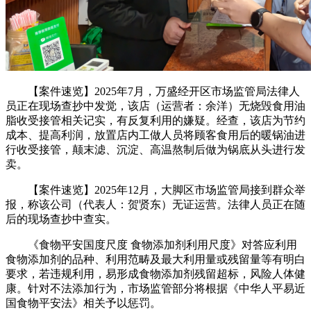
【案件速览】2025年7月，万盛经开区市场监管局法律人
员正在现场查抄中发觉，该店（运营者：余洋）无烧毁食用油
脂收受接管相关记实，有反复利用的嫌疑。经查，该店为节约
成本、提高利润，放置店内工做人员将顾客食用后的暖锅油进
行收受接管，颠末滤、沉淀、高温熬制后做为锅底从头进行发
卖。
【案件速览】2025年12月，大脚区市场监管局接到群众举
报，称该公司（代表人：贺贤东）无证运营。法律人员正在随
后的现场查抄中查实。
《食物平安国度尺度 食物添加剂利用尺度》对答应利用
食物添加剂的品种、利用范畴及最大利用量或残留量等有明白
要求，若违规利用，易形成食物添加剂残留超标，风险人体健
康。针对不法添加行为，市场监管部分将根据《中华人平易近
国食物平安法》相关予以惩罚。