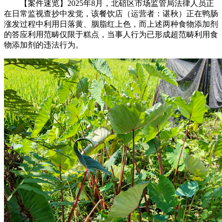
【案件速览】2025年8月，北碚区市场监管局法律人员正
在日常监视查抄中发觉，该餐饮店（运营者：谌秋）正在鸭肠
涨发过程中利用日落黄、胭脂红上色，而上述两种食物添加剂
的答应利用范畴仅限于糕点，当事人行为已形成超范畴利用食
物添加剂的违法行为。