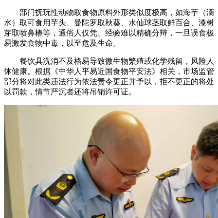
部门抚玩性动物取食物原料外形类似度极高，如海芋（滴
水）取可食用芋头、曼陀罗取秋葵、水仙球茎取鲜百合、漆树
芽取喷鼻椿等，通俗人仅凭、经验难以精确分辩，一旦误食极
易激发食物中毒，以至危及生命。
餐饮具洗消不及格易导致微生物繁殖或化学残留，风险人
体健康。根据《中华人平易近国食物平安法》相关，市场监管
部分将对此类违法行为依法责令更正并予以，拒不更正的将处
以罚款，情节严沉者还将吊销许可证。