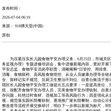
发布时间：
2026-07-04 06:19
来源： 918搏天堂(中国)
原创
为压紧压实长儿园食物平安办理义务，6月25日，市城关区
务监视办理》专题进修培训会，集中进修新规内容，更好开展
平安总监、食物平安员岗亭职责，清晰阐释“日管控、周排查
消毒、食物留样、高风险食物管控、从业人员健康办理等全链
全、留样记实不规范、后厨卫生整治不到位、自查台账流于形
辖区长儿园食物平安办理工做提出五点要求：一是提高坐位，
统，按配齐食物平安办理人员，完美食物平安办理轨制、自查
存问题，杜绝过时食材、违规加工等高风险行为；四是强化从
视，规范落实园长陪餐轨制、逐渐推广家长陪餐制，自动公示
整改督导流程开展交换研讨，明白下一步将以新规为标尺，对
置。各参会长儿园担任人纷纷暗示，本次培训内容针对性、实