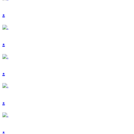
.
.
.
.
.