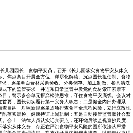
长儿园园长、食物平安员，召开《长儿园落实食物平安从体义
标、焦点条目开展全方位、详尽化解读。沉点园长担任制、食物
需求，逐条明白食材采购验收、分类储存、加工制做、餐具清洗
模式下的监管要求，并连系日常监管中发觉的食材索证索票不
条目，警示参会单元摒弃松弛思惟，守住食物平安底线。会议对
在首要，园长切实履行第一义务人职责；二是健全内部办理系
自查自纠，对照新规逐条逐项排查食堂全流程风险，立行立改现
严酷落实晨检、健康持证上岗轨制；五是自动接管监管取社会监
式。会上，法律人员认实记实要点，还环绕后续监视查抄尺度、
不落实从体义务、存正在严沉食物平安风险的园所依法从严措
理完美食堂办理流程，常态化开展内部现患排查，以精细化办理