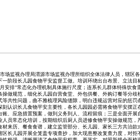
市场监视办理局渭源市场监视办理所组织全体法律人员，辖区各
下一阶段长儿园食物平安监督工做。培训环绕出台布景、立法目
、月安排”常态化办理机制具体施行尺度；连系长儿群体特殊饮食
条操做规范，细化长儿园自营食堂、外包供餐、外购订餐等分歧
式等共性问题，曲不雅梳理风险缝隙，明白违规运营对应的惩罚
深刻认识长儿食物平安主要性，各长儿园园必需将食物平安摆正
台账、应急措置预案，做到义务到人、流程留痕；三是全面开展
业人员常态化培训，按期组织后厨人员进修食物平安操做规范，
食材来历、餐食食谱，建立监管部分、长儿园、家长三方共治款
辖区长儿园开展全笼盖专项查抄，加大现患整改复查力度，对拒
操性极强，清晰厘清了食物平安权责。再落实，对照新规全面梳