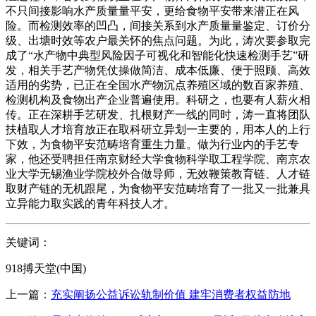
不只间接影响水产质量量平安，更给食物平安带来潜正在风
险。而检测效率的凹凸，间接关系到水产质量量鉴定、订价分
级、出塘时效等农户最关怀的焦点问题。为此，涛次要参取完
成了“水产物中典型风险因子可视化和智能化快速检测手艺”研
发，相关手艺产物凭仗操做简洁、成本低廉、便于照顾、高效
适用的劣势，已正在全国水产物沉点养殖区域的数百家养殖、
检测机构及食物出产企业普遍使用。科研之，也要有人薪火相
传。正在深耕手艺研发、扎根财产一线的同时，涛一直将团队
扶植取人才培育放正在取科研立异划一主要的，用本人的上行
下效，为食物平安范畴培育重生力量。做为行业内的手艺专
家，他还受聘担任南京财经大学食物科学取工程学院、南京农
业大学无锡渔业学院校外合做导师，无效鞭策教育链、人才链
取财产链的无机跟尾，为食物平安范畴培育了一批又一批兼具
立异能力取实践的青年科技人才。
关键词：
918搏天堂(中国)
上一篇：
充实阐扬公益诉讼轨制价值 建牢消费者权益防地