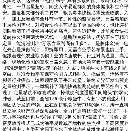
实菌毒素。这些看不见的“杀手”具有强致癌性、致畸性和神经
毒性，一旦含量超标，间接人平易近群众的身体健康和生命平
安。国度相关部分明白要求，粮食毒素快检必需笼盖收购、入
库、加工及畅通等全环节环节。刚性的监管要求、日益增加的
下层检测需求，对粮食快检手艺提出了更高的要求，也让涛和
团队看清了行业亟待冲破的痛点。涛告诉记者，此前粮食快检
范畴持久沿用两大手艺线：一是酶联免疫法，劣势正在于精准
定量，能清晰测出“毒素含量到底有几多”；二是胶体金法，焦
点亮点是操做简洁，即拆即用，无需专业手艺布景也能上手。
但跟着现代农业取食物工业的快速成长，行业对高通量、高活
络、现场化检测的需求日益火急，市场火急需要一套能兼顾
“精准定量”取“简洁快速”的处理方案，填补两大手艺线之间的
空白。对准食物平安保守检测方式耗时久、操做繁、活络度不
脚等行业痛点，涛率领团队了手艺攻坚，最终立异研发出荧光
定量检测手艺，一举填补了国内快速检测范畴的手艺空白，实
现了“定量精度不输尝试室、操做便利度适配田间地头”的双沉
冲破。截至目前，全省1230余个粮坐中，有超1/3的粮坐利用
涛团队研发的产物。正在深耕粮食平安范畴的同时，涛一直科
技立异取财产立异深度融合，全力打通科技“最初一公里”，手
艺办事的鸿沟也从“米袋子”稳步延长到了“菜篮子”。当前，高
密度放养模式已成为渔平易近减产增收的焦点径，但高密度养
殖过程中，各类药物易正在水产物体内构成堆集或代谢残留，