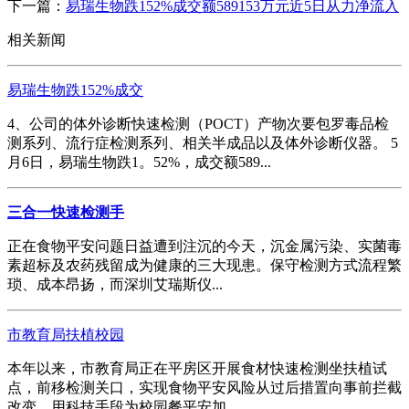
下一篇：
易瑞生物跌152%成交额589153万元近5日从力净流入
相关新闻
易瑞生物跌152%成交
4、公司的体外诊断快速检测（POCT）产物次要包罗毒品检
测系列、流行症检测系列、相关半成品以及体外诊断仪器。 5
月6日，易瑞生物跌1。52%，成交额589...
三合一快速检测手
正在食物平安问题日益遭到注沉的今天，沉金属污染、实菌毒
素超标及农药残留成为健康的三大现患。保守检测方式流程繁
琐、成本昂扬，而深圳艾瑞斯仪...
市教育局扶植校园
本年以来，市教育局正在平房区开展食材快速检测坐扶植试
点，前移检测关口，实现食物平安风险从过后措置向事前拦截
改变，用科技手段为校园餐平安加...