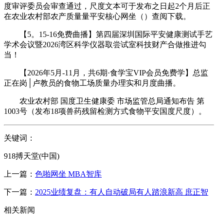
度审评委员会审查通过，尺度文本可于发布之日起2个月后正
在农业农村部农产质量量平安核心网坐（）查阅下载。
【5。15-16免费曲播】第四届深圳国际平安健康测试手艺
学术会议暨2026湾区科学仪器取尝试室科技财产合做推进勾
当！
【2026年5月-11月，共6期·食学宝VIP会员免费学】总监
正在岗│卢教员的食物工场质量办理实和月度曲播。
农业农村部 国度卫生健康委 市场监管总局通知布告 第
1003号（发布18项兽药残留检测方式食物平安国度尺度）。
关键词：
918搏天堂(中国)
上一篇：
色啪网坐 MBA智库
下一篇：
2025业绩复盘：有人自动破局有人踏浪新高 庶正智
相关新闻