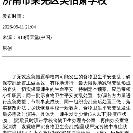
济南市莱芜区吴伯箫学校
发布时间：
2026-05-11 21:04
来源： 918搏天堂(中国)
原创
了无效应急措置学校内可能发生的食物卫生平安变乱，确
保变乱处置工做高效、有序地进行，最大限度地减轻变乱形成
的丧失，切实保障师生的生命平安，特制定本预案。应急带领
小组职责：同一批示食物卫生平安变乱处置，协调各方力量进
行应急救援，节制事态成长。同一组织变乱善后处置工做，落
实整改办法，尽快恢复学校一般教育、食物卫生平安变乱发生
后必需及时演讲。具体为：师生发觉少量(5人以下)轻度症状
(如、腹泻)及时演讲学校食物卫生办理办公室，再由办公室逐
级演讲；发觉较严沉食物卫生变乱(指呈现严沉食物中毒症状
者或呈现5人以上不异症状的群体发病环境，下同)，应当即向