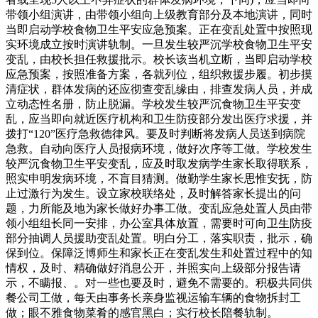
带领小组演讲，由带领小组向上级教育部分及本地演讲，同时
当即启动学校食物卫生平安应急预案。正在变乱处置中按照现
实环境成立按时演讲轨制。一旦发生较严沉学校食物卫生平安
变乱，由校长担任救援批示。校长该当机立断，当即启动学校
应急预案，按照准备方案，各就列位，组织救援步履。初步摸
清症状，群体发病的还应彻查变乱缘由，排查发病人员，并成
立动态性名册，防止脱漏。学校发生较严沉食物卫生平安变
乱，应当即向就近医疗机构和卫生防疫部分发出医疗求援，并
拨打“120”医疗急救德律风。要及时判断将发病人员送到病院
急救。自动向医疗人员报病环境，做好次序等工做。学校发生
较严沉食物卫生平安变乱，应及时取发病学生家长取得联系，
照实申明发病环境，不盲目猜测。做勤学生家长思惟安抚，防
止过激行为发生。设立家校联络处，及时解答家长提出的问
题，力所能及地为家长做好办事工做。变乱应急处置人员由带
领小组组长同一安排，办公室具体放置，需要时可向卫生防疫
部分抽调人员援助变乱处置。明白分工，落实职责，批示，确
保到位。保障泛博师生和家长正在变乱发生和处置过程中的知
情权，及时、精确做好消息公开，并照实向上级部分报告请
示，不瞒报、。对一些也要及时，避免不需要的。积极共同供
餐公司工做，每天由事务长亲身监视运输车辆的食物拆封工
做；眼不雅食物菜肴的感官黑白；实行校长陪餐轨制。