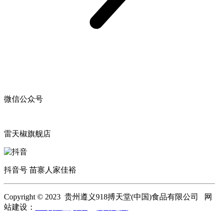
微信公众号
雷天椒旗舰店
抖音号 苗寨人家佳裕
Copyright © 2023 贵州遵义918搏天堂(中国)食品有限公司 网
站建设：
918搏天堂(中国)
网站地图