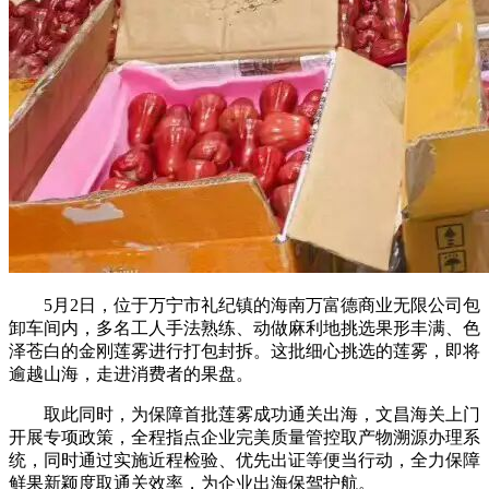
5月2日，位于万宁市礼纪镇的海南万富德商业无限公司包
卸车间内，多名工人手法熟练、动做麻利地挑选果形丰满、色
泽苍白的金刚莲雾进行打包封拆。这批细心挑选的莲雾，即将
逾越山海，走进消费者的果盘。
取此同时，为保障首批莲雾成功通关出海，文昌海关上门
开展专项政策，全程指点企业完美质量管控取产物溯源办理系
统，同时通过实施近程检验、优先出证等便当行动，全力保障
鲜果新颖度取通关效率，为企业出海保驾护航。