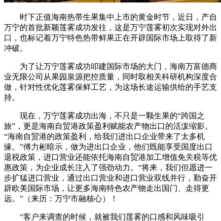
时下正值海南热带生果集中上市的黄金时节，近日，产自
万宁的首批新颖莲雾成功发往，这是万宁莲雾初次实现对外出
口，也标记着万宁特色热带鲜果正在开辟国际市场上取得了新
冲破。
为了让万宁莲雾成功叩建国际市场的大门，海南万富德商
业无限公司从果园泉源把控质量，同时取相关科研机构深度合
做，针对性优化莲雾保鲜工艺，为这场长途运输供给的手艺支
持。
现在，万宁莲雾成功出海，不只是一颗生果的“跨国之
旅”，更是海南自贸港政策盈利赋能农产物出口的活泼缩影。
“海南自贸港的政策盈利，给我们进出口企业带来了太多机
缘。”傅力彬暗示，做为进出口企业，他们既能享受国度出口
退税政策，进口营业还能依托海南自贸港加工增值免关税等优
惠政策，为企业成长注入了强劲动力。“将来，我们但愿进一
步扩猛进口营业，通过出口营业和进口营业双线并行，勤奋开
辟欧美国际市场，让更多海南特色农产物走出国门、走得更
远。”（来历：万宁市融核心）！
“客户来调查的时候，就被我们莲雾的口感和风味吸引