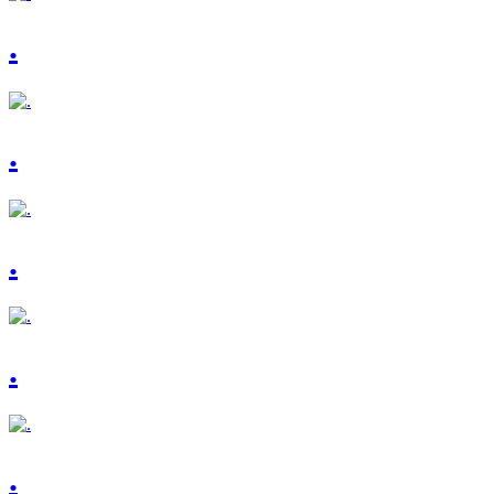
.
.
.
.
.