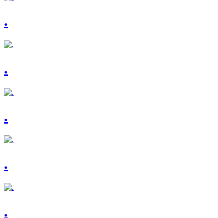
.
.
.
.
.