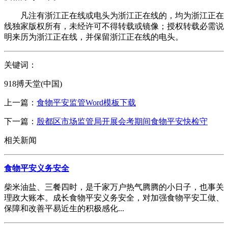
凡注有浙江正在线或电头为浙江正在线的，均为浙江正在
线独家版权所有，未经许可不得转载或镜像；授权转载必需说
明来历为浙江正在线，并保留浙江正在线的电头。
关键词：
918搏天堂(中国)
上一篇：
食物平安监管Word模板下载
下一篇：
殷都区市场监管局开展会考期间食物平安快检守
相关新闻
食物平安义务安全
柴米油盐、三餐四时，是千家万户热气腾腾的小日子，也事关
理政大账本。成长食物平安义务安全，对加强食物平安工做、
保障和改善平易近生的积极感化...