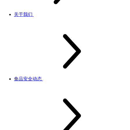
关于我们
食品安全动态