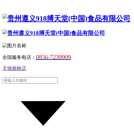
0856-7239909
全国服务电话：
天猫旗舰店