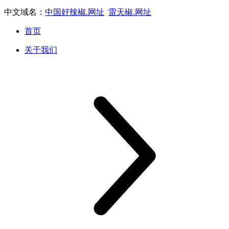
中文域名：
中国好辣椒.网址
雷天椒.网址
首页
关于我们