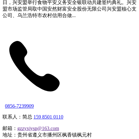
日，兴安盟举行食物平安义务安全银联动共建签约典礼。兴安
盟市场监管局取中国安然财富安全股份无限公司兴安盟核心支
公司、乌兰浩特市农村信用合做...
0856-7239909
联系人：简总
159 8501 0110
邮箱：
gzzyxjysp@163.com
地址：贵州省遵义市播州区枫香镇枫元村