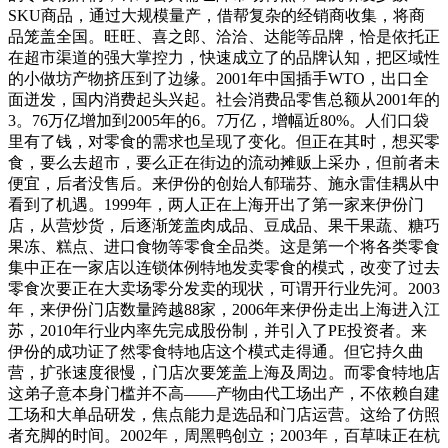
SKU商品，通过大规模量产，借帮复杂的经销商收集，将商
品笼盖全国。旺旺、喜之郎、洽洽、达能等品牌，恰是依托正
在超市渠道的强大掌控力，快速成立了的品牌认知，把区域性
的小做坊产物挤压到了边缘。2001年中国插手WTO，出口全
面迸发，国内消费起头兴起。社会消费品零售总额从2001年的
3。76万亿增加到2005年的6。7万亿，增幅近80%。人们口袋
里有了钱，对零食的需求也呈现了变化。但正在其时，想买零
食，要么去超市，要么正在街边的流动摊贩上采办，但前者未
便宜，后者没售后。来伊份的创始人郁瑞芬、施永雷佳耦从中
看到了机遇。1999年，两人正在上海开出了第一家来伊份门
店，从营炒货，后逐渐笼盖肉成品、豆成品、果干果蔬、糖巧
果冻、糕点、进口食物等零食全品类。这是第一个将各类零食
集中正在一家店以连锁体例特地发卖零食的模式，改变了过去
零食次要正在大卖场零分发卖的现状，可谓开行业先河。2003
年，来伊份门店数量跨越88家，2006年来伊份走出上海进入江
苏，2010年行业内率先完成股份制，并引入了PE投资者。来
伊份的成功证了然零食特地店这个模式走得通。但它持久曲
营，扩张速度很慢，门店次要笼盖上海及周边。而零食特地店
这弟子意本身门槛并不高——产物由代工场出产，不依赖自建
工场和大单品研发，焦点能力是选品和门店运营。这给了仿照
者充脚的时间。2002年，周黑鸭创立；2003年，百草味正在杭