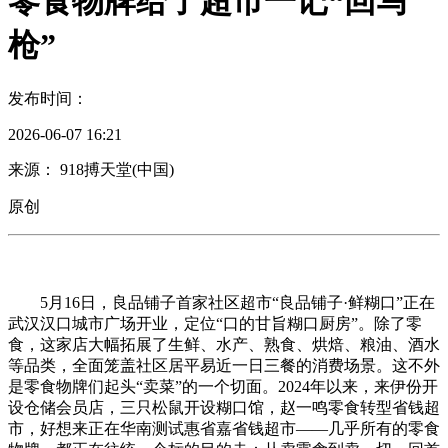
零食物牌给了超市一记“回马
枪”
发布时间：
2026-06-07 16:21
来源： 918搏天堂(中国)
原创
5月16日，良品铺子首家社区超市“良品铺子·鲜糊口”正在
武汉汉口城市广场开业，定位“口的甘旨糊口厨房”。除了零
食，这家店大幅拓展了生鲜、水产、熟食、烘焙、粮油、酒水
等品类，全面笼盖社区居平易近一日三餐的消费场景。这不外
是零食物牌们起头“卖菜”的一个切面。2024年以来，来伊份开
设仓储会员店，三只松鼠开设糊口馆，赵一鸣零食转型省钱超
市，好想来正在华南测试惠省嘉省钱超市——几乎所有的零食