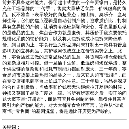
前并不具备这种能力。保守超市式微的一个主要缘由，是持久
充任工场品牌的“二传手”，售卖大量缺乏立异、价钱虚高的商
品。反不雅当下表示较好的商超业态，如山姆、奥乐齐、盒马
鲜生等，它们的焦点逻辑是自动创制产物，逃求质价比，打制
具有立异性的产物，让消费者感应新颖和安心。零食量贩店做
的是选品的生意，焦点合作力就是廉价。其压价手段次要依托
规模化采购的锁价能力，以及将大包拆改成小包拆来降低单
价。到目前为止，零食行业头部品牌尚未打制出一款具有普遍
影响力的立异商品，其护城河仅成立正在价钱劣势之上。此
外，零食店过去做的是常温标品的生意，补货周期和仓储物流
的复杂度相对可控。但一旦插手生鲜、低温奶和短保烘焙，整
个供应链的复杂度和损耗节制能力都面对庞大。三十年前，零
食是超市货架上最热闹的品类之一，后来它从超市“出走”，正
在专卖店和电商平台上长成了的生意。三十年后，当品类深度
的合作走到极致，当效率和价钱都无法继续拉开差距的时候，
钟摆又荡回了品类广度这一端。当所有玩家都之后，实正的问
题大概不是“开超市”，而是可否具备创制奇特、靠得住且富有
吸引力的产物的能力。对大大都零食物牌而言，这种从“渠道
商”到“零售商”的基因沉塑，将是远比开店更为严峻的。
关键词：