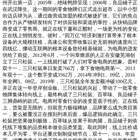
州开出第一店；2005年，绝味鸭脖呈现；2006年，良品铺子正
在武汉降生。这一期间的零食物牌们正式走出超市，以中小型
街边店肆为从，通过曲营或加盟的模式敏捷扩张。它们的焦点
合作力从产物研发转向了对供应链和渠道的掌控，从快销品牌
商变成了零售商。就正在线下鏖和正酣时，一场更为性的变化
正在线上悄悄发生。彼时，“四万亿”经济刺激打算带来了根本
设备的大规模扶植，高速公和宽带收集以史无前例的速度向三
四线亿，挪动互联网的根本设备曾经根基铺就，为电商的迸发
供给了前提。2012年6月，一个叫章燎原的人正在安徽芜湖创
立了三只松鼠，一上线就打破了人们对零食电商的想象。昔时
双十一，三只松鼠单日发卖766万，拿下食物电商第一。2013
年双十一，这个数字变成3562万，2014年冲到1。09亿，2016
年全网5。08亿。2019年，三只松鼠全年发卖额冲破100亿元，
并正在这一年登岸创业板。三只松鼠的兴起，带动了一批零食
物牌集体转向线上，最终构成了三只松鼠、百草味、良品铺子
三脚鼎峙的款式。电商对零食行业的改变是底子性的。正在线
上，货架是无限的，但留意力极端稀缺，品牌要么成为类目第
一，要么被覆没正在搜刮列表后面，爆品逻辑由此确立。三只
松鼠把坚果做到极致，百草味从攻果干和肉脯，良品铺子则依
托线下堆集的品类根本做全品类笼盖。取此同时，线上比价成
本几乎为零，平台还屡次制制促销节点，双十一、618、年货