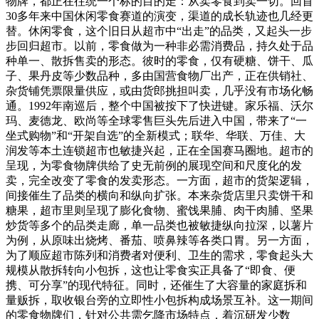
物牌，都正在往统一个标的目的走：从卖零食到卖一切。回首
30多年来中国休闲零食赛道的演变，渠道的成长轨迹也几经更
替。休闲零食，这个旧日从超市中“出走”的品类，又起头一步
步回归超市。以前，零食做为一种非必需消费品，持久处于品
种单一、散拆售卖的形态。彼时的零食，仅有硬糖、饼干、瓜
子、果丹皮等少数品种，多由国营食物厂出产，正在供销社、
杂货铺凭票限量供应，或由货郎挑担叫卖，几乎没有市场化畅
通。1992年南巡后，整个中国被按下了快进键。家乐福、沃尔
玛、麦德龙、欧尚等全球零售巨头先后进入中国，带来了“一
坐式购物”和“开架自选”的全新模式；联华、华联、万佳、大
润发等本土连锁超市也敏捷兴起，正在全国赛马圈地。超市的
呈现，为零食物牌供给了史无前例的展现空间和尺度化的发
卖，完全改变了零食的发卖形态。一方面，超市的货架逻辑，
间接催生了品类的横向和纵向扩张。本来杂货店里只卖饼干和
糖果，超市里则呈现了膨化食物、蜜饯果脯、肉干肉脯、坚果
炒货等多个的品类走廊，单一品类也被敏捷纵向拉深，以薯片
为例，从原味出烧烤、番茄、喷鼻辣等各类口胃。另一方面，
为了顺应超市陈列和消费者对便利、卫生的需求，零食起头大
规模从散拆转向小包拆，这也让零食实正具备了“即食、便
携、可分享”的现代特征。同时，还催生了大容量的家庭拆和
量贩拆，取收银台旁的立即性小包拆构成场景互补。这一期间
的零食物牌们，针对公共需乞降市场特点，着沉研发少数