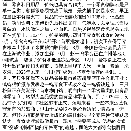
鲜、零食和日用品，价钱也具有合作力。一个零食物牌若是只
单一品类，客群很容易被敌手截走。最先插手的是水饮。早正
在量贩零食爆火前，良品铺子便连续推出NFC果汁、低温酸
奶、功能饮料；来伊份先后推出咖啡、气泡水，以至试水酱喷
鼻白酒。水饮做深之后，小面包、自热暖锅等速食也起头呈现
正在货架上。2024年，扩品的脚步迈过了零食和速食的鸿沟。
6月，零食有鸣正在成都开出首家批发超市，初次正在保守零
食根本上添加了米面粮油取日化；8月，来伊份仓储会员店正
在上海试停业，添加生鲜；9月，赵一鸣零食正在广州落地3。
0测试店，增设了鲜食和低温冻品专区；12月，爱零食正在长
沙开出首家硬扣头超市，货架上呈现了大米、挂面、酱油、洗
衣液。2025年以来，“开超市”成为这些零食物牌的共识。1
月，万辰集团旗下来优品省钱超市首家超等店正在合肥开业；
鸣鸣很忙颁布发表赵一鸣零食正式改名赵一鸣省钱超市；三只
松鼠正在芜湖开出首家糊口馆，明白由一个零食垂类的自有品
牌零售商，转型为全品类的自有品牌零售商。到了2026年，良
品铺子以“鲜糊口”社区超市正式。短期来看，一些本来运营保
守超市的加盟商，也由于品类取本身经验婚配，情愿插手进
来。但转型超市是零食店成长的最佳解法吗？零售参谋鲍跃忠
认为，零食物牌转型做超市，现实上需要完成从“选品的渠道
商”变成“创制产物的零售商”的逾越，而绝大大都零食物牌目