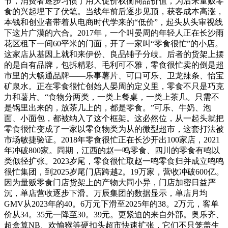
节，消费者逐步习惯了用大促价权衡商品价值，为后来量贩零
食的兴起埋下了伏笔。当线年前后逐步见顶，获客成本高涨，
本钱和创业者带着从电商时代学来的“低价”，起头从头审视线
下这片广漠的六合。2017年，一个叫晏周的年轻人正在长沙雨
花区租下一间60平米的门面，开了一家叫“零食很忙”的小店。
这家店从基因上就和来伊份、良品铺子分歧。后者的货架上摆
的是自有品牌，包拆精彩、毛利可不雅，零食很忙卖的倒是超
市里的大畅通品牌——乐事薯片、可口可乐、卫龙辣条、怡宝
矿泉水。正在零食很忙创始人晏周的定义里，零食不只是巧克
力和薯片。“食物分两类，一类上餐桌，一类上茶几。只需不
是锅里出来的，放茶几上的，都是零食。”可乐、牛奶、泡
面、小面包，都被纳入了这个框架。这必然位，从一起头就把
零食很忙变成了一家以零食物类为从的微型超市，这套打法被
市场敏捷验证。2018年零食很忙正在长沙开出100家店，2021
年冲破800家。同期，江西的赵一鸣零食、四川的零食有鸣以
类似径扩张。2023岁尾，零食很忙取赵一鸣零食归并成立鸣鸣
很忙集团，到2025岁尾门店跨越2。19万家，营收冲破600亿。
因为量贩零食门店货架上的产物大同小异，门店加密日益严
沉，单店营收逐步下滑。万辰集团的数据显示，单店月均
GMV从2023年的40。6万元下滑至2025年的38。2万元，客单
价从34。35元一降至30。39元。更紧迫的来自外部。奥乐齐、
超盒算NB、欢愉猴等硬扣头超市快速扩张，它们不只笼盖生