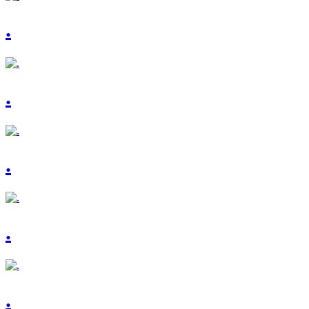
.
.
.
.
.