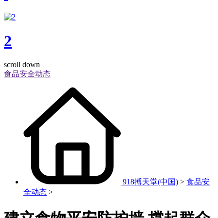
2
scroll down
食品安全动态
918搏天堂(中国)
>
食品安
全动态
>