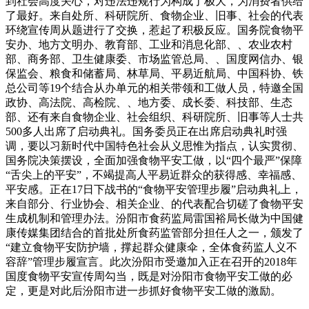
到社会高度关心，对违法违规行为构成了极大，为消费者供给
了最好。来自处所、科研院所、食物企业、旧事、社会的代表
环绕宣传周从题进行了交换，惹起了积极反应。国务院食物平
安办、地方文明办、教育部、工业和消息化部、、农业农村
部、商务部、卫生健康委、市场监管总局、、国度网信办、银
保监会、粮食和储蓄局、林草局、平易近航局、中国科协、铁
总公司等19个结合从办单元的相关带领和工做人员，特邀全国
政协、高法院、高检院、、地方委、成长委、科技部、生态
部、还有来自食物企业、社会组织、科研院所、旧事等人士共
500多人出席了启动典礼。国务委员正在出席启动典礼时强
调，要以习新时代中国特色社会从义思惟为指点，认实贯彻、
国务院决策摆设，全面加强食物平安工做，以“四个最严”保障
“舌尖上的平安”，不竭提高人平易近群众的获得感、幸福感、
平安感。正在17日下战书的“食物平安管理步履”启动典礼上，
来自部分、行业协会、相关企业、的代表配合切磋了食物平安
生成机制和管理办法。汾阳市食药监局雷国裕局长做为中国健
康传媒集团结合的首批处所食药监管部分担任人之一，颁发了
“建立食物平安防护墙，撑起群众健康伞，全体食药监人义不
容辞”管理步履宣言。此次汾阳市受邀加入正在召开的2018年
国度食物平安宣传周勾当，既是对汾阳市食物平安工做的必
定，更是对此后汾阳市进一步抓好食物平安工做的激励。