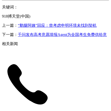
关键词：
918搏天堂(中国)
上一篇：
“鹅腿阿姨”回应：曾考虑申明环境未找到契机
下一篇：
千问发布高考意愿填报Agent为全国考生免费供给意
相关新闻