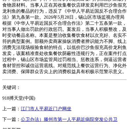
食物原材料。当事人正在其收集餐饮店肆发卖利用巴沙鱼假充
龙利鱼的餐品的行为，违反了《中华人平易近国反不合理合作
法》第九条第一款。2026年5月28日，锡山区市场监视办理局
根据《中华人平易近国反不合理合作法》第二十五条第一款，
对当事人做出罚款的行政惩罚。案发后，当事人积极整改，及
时变动餐品名称。本案是整治收集餐饮食材以次充好、名实不
符的典型案例。部额外卖商家操纵消费者辨识能力不脚、线上
消费无法现场核验食材的特点，以低价巴沙鱼假充高价龙利鱼
发卖，该案精准查处收集餐饮荫蔽性违规行为，正在案件打点
过程中，锡山区市场监管局过罚相当、惩教连系，倒逼运营者
食材管控和诚信运营底线。对规范线上餐饮运营行为、净化外
卖消费、保障群众舌尖上的消费权益具有积极示范警示意义。
关键词：
918搏天堂(中国)
上一篇：
江门市人平易近门户网坐
下一篇：
公卫办法）滕州市第一人平易近病院突发公共卫