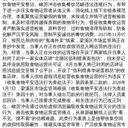
饮食物平安整治、峻厉冲击收集餐饮范畴违法违规行为，有帮
于进一步压实食物运营者从体义务，强化线上线下全链条规范
办理。本案聚焦运营掺假的食物、未按成立并恪守进货检验轨
制、未及时清理跨越保质期的食物等行为，督促收集餐饮运营
者严酷落实进货检验、原料管控、过时食物清理等轨制，防备
化解严沉平安风险，营制平安诚信的餐饮消费。2025年11月07
日，按照总局供给的“鬼魂外卖”线索，梁溪区市场监管局正在
查抄中发觉，当事人存正在供给虚假消息入网运营的违法行
为。经查，当事人正在分歧的运营场合开设了两家线月当事人
封闭了此中一家实体店肆“北塘区佰利喷鼻面包坊”，但未登记
其停业执照取食物运营许可证，8月当事人将已封闭的店肆证
照消息提交至饿了么平台，开设了“佰利喷鼻华诞蛋糕坊”的收
集店肆。当事人供给虚假消息处置收集食物运营的行为违反了
《收集食物平安违法行为查处法子》第四条第二款的，2026年
1月7日，梁溪区市场监管局根据《收集食物平安违法行为查处
法子》第四十的，对当事人做出罚款的行政惩罚。法律人员案
后回访，当事人已按要求完成整改，相关违法行为已改正到
位。峻厉冲击通过供给虚假消息骗取收集食物运营天分的违法
行为，曲击收集食物运营监管痛点，从泉源破解线上运营“看
不见、摸不着”的信赖难题。此类行为素质上是借帮收集空间
的虚拟性取荫蔽性，规避实体监管审查，严沉收集食物运营市