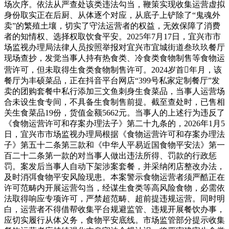
场次序。依法从严查处该类违法勾当，鞭策实现收集运营虚拟
身份取实正在后厨、从体逐个对应，从底子上铲除了“鬼魂外
卖”的繁殖土壤，切实了守法运营者的权益，无效保障了消费
者的知情权、选择权取饮食平安。2025年7月17日，宜兴市市
场监视办理局法律人员按照举报对宜兴市宜城街道叁玖玖餐厅
现场查抄，发觉当事人持有热食类、冷食类食物制售等食物运
营许可，但未取得生食类食物制售许可。2024岁首年月，该
餐厅为丰硕菜品，正在抖音平台网店“399号私家定制餐厅”发
卖的团购套餐中私行添加三文鱼刺身生食菜品，当事人运营场
合未设生食专间，不具备生食制售前提。截至查处时，已售相
关生食菜品19份，货值金额5662元。当事人的上述行为违反了
《食物运营许可和存案办理法子》第二十九条的，2026年1月5
日，宜兴市市场监视办理局根据《食物运营许可和存案办理法
子》第五十二条第三款和《中华人平易近国食物平安法》第一
百二十二条第一款的对当事人做出违法所得、罚款的行政惩
罚。案发后当事人自动下架涉案套餐，并采纳闭店整改办法，
及时消弭食物平安风险现患。本案警示食物运营者须严酷正在
许可范畴内开展运营勾当，经谋生食类等高风险食物，必需依
法取得响应专项许可，严禁超范畴、超前提违规运营。同时明
白，运营者不得借帮收集平台规避监管、违规开展餐饮办事，
应切实履行从体义务，食物平安底线。市场监管部分提示收集