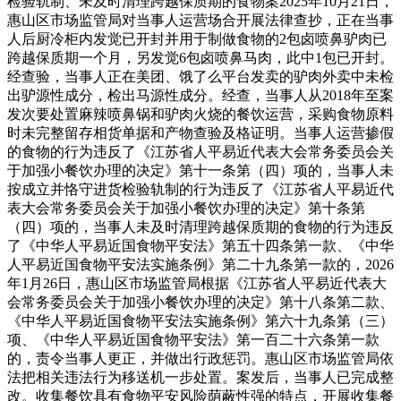
检验轨制、未及时清理跨越保质期的食物案2025年10月21日，
惠山区市场监管局对当事人运营场合开展法律查抄，正在当事
人后厨冷柜内发觉已开封并用于制做食物的2包卤喷鼻驴肉已
跨越保质期一个月，另发觉6包卤喷鼻马肉，此中1包已开封。
经查验，当事人正在美团、饿了么平台发卖的驴肉外卖中未检
出驴源性成分，检出马源性成分。经查，当事人从2018年至案
发次要处置麻辣喷鼻锅和驴肉火烧的餐饮运营，采购食物原料
时未完整留存相货单据和产物查验及格证明。当事人运营掺假
的食物的行为违反了《江苏省人平易近代表大会常务委员会关
于加强小餐饮办理的决定》第十一条第（四）项的，当事人未
按成立并恪守进货检验轨制的行为违反了《江苏省人平易近代
表大会常务委员会关于加强小餐饮办理的决定》第十条第
（四）项的，当事人未及时清理跨越保质期的食物的行为违反
了《中华人平易近国食物平安法》第五十四条第一款、《中华
人平易近国食物平安法实施条例》第二十九条第一款的，2026
年1月26日，惠山区市场监管局根据《江苏省人平易近代表大
会常务委员会关于加强小餐饮办理的决定》第十八条第二款、
《中华人平易近国食物平安法实施条例》第六十九条第（三）
项、《中华人平易近国食物平安法》第一百二十六条第一款
的，责令当事人更正，并做出行政惩罚。惠山区市场监管局依
法把相关违法行为移送机一步处置。案发后，当事人已完成整
改。收集餐饮具有食物平安风险荫蔽性强的特点，开展收集餐