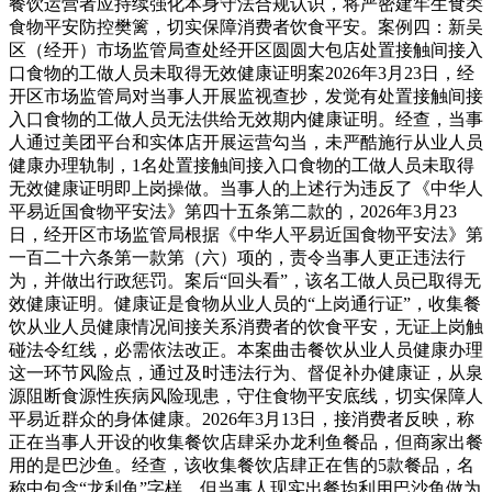
餐饮运营者应持续强化本身守法合规认识，将严密建牢生食类
食物平安防控樊篱，切实保障消费者饮食平安。案例四：新吴
区（经开）市场监管局查处经开区圆圆大包店处置接触间接入
口食物的工做人员未取得无效健康证明案2026年3月23日，经
开区市场监管局对当事人开展监视查抄，发觉有处置接触间接
入口食物的工做人员无法供给无效期内健康证明。经查，当事
人通过美团平台和实体店开展运营勾当，未严酷施行从业人员
健康办理轨制，1名处置接触间接入口食物的工做人员未取得
无效健康证明即上岗操做。当事人的上述行为违反了《中华人
平易近国食物平安法》第四十五条第二款的，2026年3月23
日，经开区市场监管局根据《中华人平易近国食物平安法》第
一百二十六条第一款第（六）项的，责令当事人更正违法行
为，并做出行政惩罚。案后“回头看”，该名工做人员已取得无
效健康证明。健康证是食物从业人员的“上岗通行证”，收集餐
饮从业人员健康情况间接关系消费者的饮食平安，无证上岗触
碰法令红线，必需依法改正。本案曲击餐饮从业人员健康办理
这一环节风险点，通过及时违法行为、督促补办健康证，从泉
源阻断食源性疾病风险现患，守住食物平安底线，切实保障人
平易近群众的身体健康。2026年3月13日，接消费者反映，称
正在当事人开设的收集餐饮店肆采办龙利鱼餐品，但商家出餐
用的是巴沙鱼。经查，该收集餐饮店肆正在售的5款餐品，名
称中包含“龙利鱼”字样，但当事人现实出餐均利用巴沙鱼做为