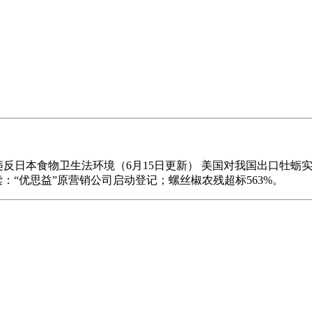
物违反日本食物卫生法环境（6月15日更新） 美国对我国出口牡蛎
读：“优思益”原营销公司启动登记；螺丝椒农残超标563%。