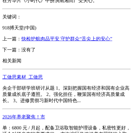
在芳华片《小时代》中扮演南湘而广受关心。
关键词：
918搏天堂(中国)
上一篇：
快检护航肉品平安 守护群众“舌尖上的安心”
下一篇：没有了
相关新闻
工做思素材_工做思
央企干部研学班研讨从题 1。深刻把握国有经济和国有企业高
质量成长底子遵照。 2。强化担任，鞭策国有经济高质量成
长。 3。进修贯彻习新时代中国特色...
2026年养老聚焦！市
单：6800 元 / 月起，配备卫浴取智能护理设备，私密性更好，