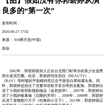
【图】假如没有你郭碧婷从演
良多的“第一次”
发布时间：
2026-06-27 17:02
来源： 918搏天堂(中国)
原创
2002年，郭碧婷因加入正在台北西门町举办的美少女选秀
而出道演艺圈。此后，郭碧婷凭仗担任《BEAUTY》、
《RAY》等时髦的平面模特而正在平面告白界崭露头角。同
时，郭碧婷还担任了浩繁华语歌手音乐带的女配角。郭碧婷出
演了小我的首部影视剧做品《金色韶华》。2007年，郭碧婷出
演了小我的银幕做《沉睡的芳华》。2008年，2009年，郭碧婷
从演了宠物愈疗片子《街角的小王子》。2013年，郭碧婷因正