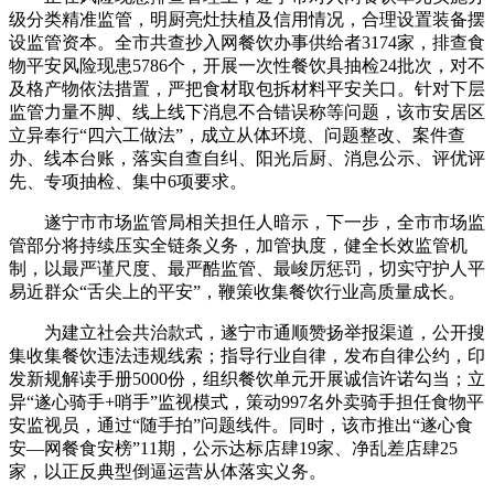
级分类精准监管，明厨亮灶扶植及信用情况，合理设置装备摆
设监管资本。全市共查抄入网餐饮办事供给者3174家，排查食
物平安风险现患5786个，开展一次性餐饮具抽检24批次，对不
及格产物依法措置，严把食材取包拆材料平安关口。针对下层
监管力量不脚、线上线下消息不合错误称等问题，该市安居区
立异奉行“四六工做法”，成立从体环境、问题整改、案件查
办、线本台账，落实自查自纠、阳光后厨、消息公示、评优评
先、专项抽检、集中6项要求。
遂宁市市场监管局相关担任人暗示，下一步，全市市场监
管部分将持续压实全链条义务，加管执度，健全长效监管机
制，以最严谨尺度、最严酷监管、最峻厉惩罚，切实守护人平
易近群众“舌尖上的平安”，鞭策收集餐饮行业高质量成长。
为建立社会共治款式，遂宁市通顺赞扬举报渠道，公开搜
集收集餐饮违法违规线索；指导行业自律，发布自律公约，印
发新规解读手册5000份，组织餐饮单元开展诚信许诺勾当；立
异“遂心骑手+哨手”监视模式，策动997名外卖骑手担任食物平
安监视员，通过“随手拍”问题线件。同时，该市推出“遂心食
安—网餐食安榜”11期，公示达标店肆19家、净乱差店肆25
家，以正反典型倒逼运营从体落实义务。