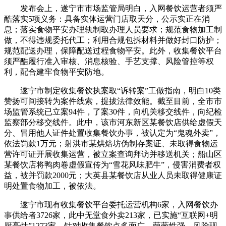
发布会上，遂宁市市场监管局明白，入网餐饮运营者须严
酷落实5项义务：具备实体运营门店取天分，公示实正在消
息；落实食物平安办理轨制取办理人员要求；规范食物加工制
做，不得违规委托代工；利用合规包拆材料并做好封口防护；
规范配送办理，保障配送过程食物平安。此外，收集餐饮平台
须严酷履行准入审核、消息核验、手艺支撑、风险管控等权
利，配合建牢食物平安防地。
遂宁市制定收集餐饮执案取“诉转案”工做指南，明白10类
赞扬可间接转为案件线索，提拔法律效能。截至目前，全市市
场监管系统已立案94件，了案30件，向机关移交线件，向纪检
监察部分移交线件。此中，该市河东新区某餐饮店供给虚假天
分、冒用他人证件处置收集餐饮办事，被认定为“鬼魂外卖”，
依法罚款1万元；射洪市某烘焙坊伪制存案证、未取得食物运
营许可证开展收集运营，被立案查询拜访并移送机关；船山区
某餐饮店将鸭肉卷虚假宣传为“雪花风味肥牛”，侵害消费者权
益，被并罚款2000元；大英县某餐饮店从业人员未取得健康证
明处置食物加工，被依法。
遂宁市现有收集餐饮平台委托运营机构6家，入网餐饮办
事供给者3726家，此中无堂食外卖213家，已实施“互联网+明
厨亮灶”1273家。针对收集餐饮点多面广、荫蔽性强、风险现