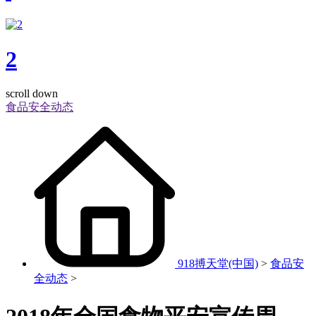
2
scroll down
食品安全动态
918搏天堂(中国)
>
食品安
全动态
>