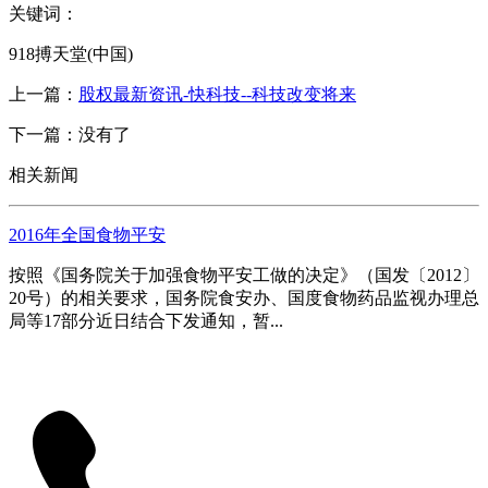
关键词：
918搏天堂(中国)
上一篇：
股权最新资讯-快科技--科技改变将来
下一篇：没有了
相关新闻
2016年全国食物平安
按照《国务院关于加强食物平安工做的决定》（国发〔2012〕
20号）的相关要求，国务院食安办、国度食物药品监视办理总
局等17部分近日结合下发通知，暂...