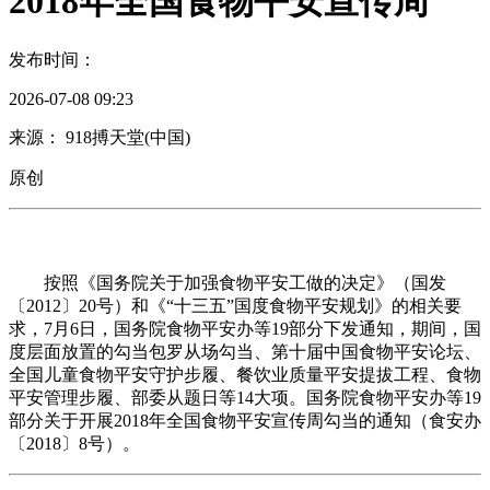
2018年全国食物平安宣传周
发布时间：
2026-07-08 09:23
来源： 918搏天堂(中国)
原创
按照《国务院关于加强食物平安工做的决定》（国发
〔2012〕20号）和《“十三五”国度食物平安规划》的相关要
求，7月6日，国务院食物平安办等19部分下发通知，期间，国
度层面放置的勾当包罗从场勾当、第十届中国食物平安论坛、
全国儿童食物平安守护步履、餐饮业质量平安提拔工程、食物
平安管理步履、部委从题日等14大项。国务院食物平安办等19
部分关于开展2018年全国食物平安宣传周勾当的通知（食安办
〔2018〕8号）。