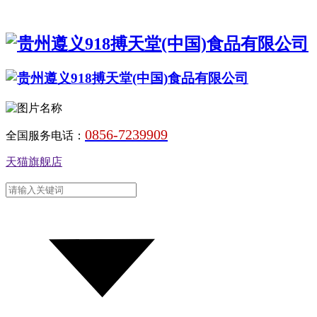
0856-7239909
全国服务电话：
天猫旗舰店