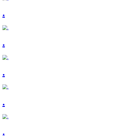
.
.
.
.
.