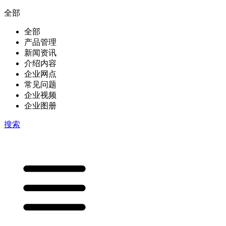
全部
全部
产品管理
新闻资讯
介绍内容
企业网点
常见问题
企业视频
企业图册
搜索