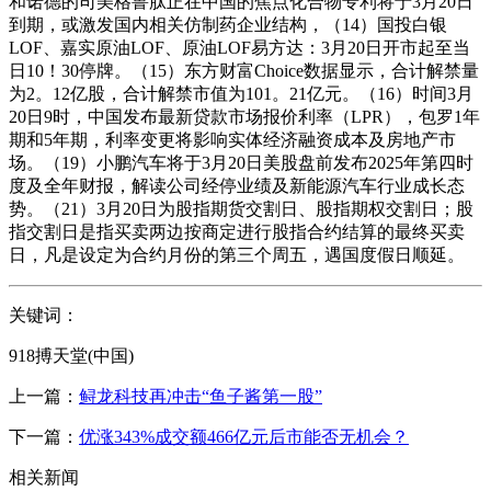
和诺德的司美格鲁肽正在中国的焦点化合物专利将于3月20日
到期，或激发国内相关仿制药企业结构，（14）国投白银
LOF、嘉实原油LOF、原油LOF易方达：3月20日开市起至当
日10！30停牌。（15）东方财富Choice数据显示，合计解禁量
为2。12亿股，合计解禁市值为101。21亿元。（16）时间3月
20日9时，中国发布最新贷款市场报价利率（LPR），包罗1年
期和5年期，利率变更将影响实体经济融资成本及房地产市
场。（19）小鹏汽车将于3月20日美股盘前发布2025年第四时
度及全年财报，解读公司经停业绩及新能源汽车行业成长态
势。（21）3月20日为股指期货交割日、股指期权交割日；股
指交割日是指买卖两边按商定进行股指合约结算的最终买卖
日，凡是设定为合约月份的第三个周五，遇国度假日顺延。
关键词：
918搏天堂(中国)
上一篇：
鲟龙科技再冲击“鱼子酱第一股”
下一篇：
优涨343%成交额466亿元后市能否无机会？
相关新闻