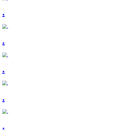
.
.
.
.
.