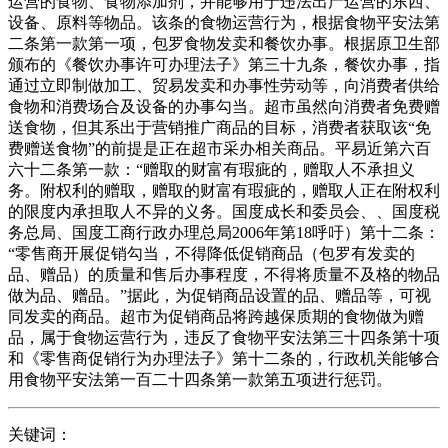
运营的食物、食物添加剂，并能够用于违法出产运营的东西、
设备、原料等物品。该条的食物运营行为，根据食物平安法第
二条第一款第一项，包罗食物发卖和餐饮办事。根据原卫生部
颁布的《餐饮办事许可办理法子》第三十九条，餐饮办事，指
通过立即制做加工、贸易发卖和办事性劳动等，向消费者供给
食物和消费场合及设备的办事勾当。超市虽然向消费者免费赠
送食物，但其系出于营销推广商品的目标，消费者获取该“免
费赠送食物”的前提是正在超市采办相关商品。平易近第六百
六十二条第一款：“赠取的财富有瑕疵的，赠取人不承担义
务。附权利的赠取，赠取的财富有瑕疵的，赠取人正在附权利
的限度内承担取人不异的义务。国度成长和委员会、、国度税
务总局、国度工商行政办理总局2006年第18呼吁）第十二条：
“零售商开展促销勾当，不得降低促销商品（包罗有发卖的
品、赠品）的质量和售后办事程度，不得将质量不及格的物品
做为品、赠品。”据此，为促销商品设置的品、赠品等，可视
同发卖的商品。超市为促销商品将跨越保质期的食物做为赠
品，属于食物运营行为，违反了食物平安法第三十四条第十项
和《零售商促销行为办理法子》第十二条的，行政机关能够合
用食物平安法第一百二十四条第一款第五项进行惩罚。
关键词：