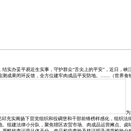
实办妥平易近生实事，守护群众“舌尖上的平安”，近日，峡
检测成果闭环反馈，全方位建牢肉成品平安防地。……（世界食物
为
局巴邱充实阐扬下层党组织和役碉堡和干部前锋榜样感化，组织法
地。组建法律小分队，聚焦辖区农贸市场、肉成品运营摊点、卤
。严酷核查运营从体天分、肉品检疫查验及格证明及进货检验台