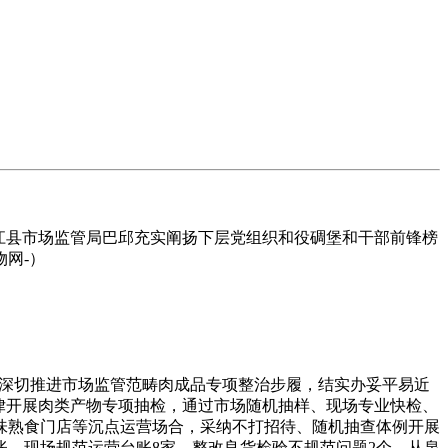
江县市场监管局巴邱充实阐扬下层党组织和役碉堡和干部前锋榜
网-）
深切推进市场监管范畴肉成品专项整治步履，结实办妥平易近
律开展肉类产物专项抽检，通过市场随机抽样、现场专业快检、
味熟食门店等沉点运营场合，采纳不打招待、随机抽查体例开展
账，现场规范运营台账8家，整改良货检验不规范问题2个，从泉