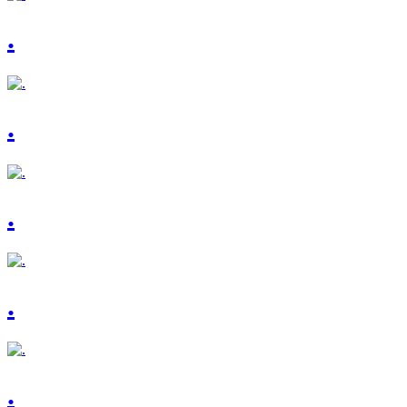
.
.
.
.
.