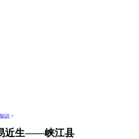
知识
>
易近生——峡江县