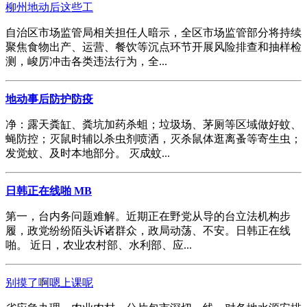
柳州地动后这些工
自治区市场监管局相关担任人暗示，全区市场监管部分将持续
聚焦食物出产、运营、餐饮等沉点环节开展风险排查和抽样检
测，峻厉冲击各类违法行为，全...
地动事后防护防疫
净：露天粪缸、粪坑加药杀蛆；垃圾场、茅厕等区域做好蚊、
蝇防控；灭鼠时辅以杀虫剂喷洒，灭杀鼠体逛离蚤等寄生虫；
发觉蚊、及时本地部分。 灭成蚊...
日韩正在线啪 MB
第一，台内务问题难解。近期正在野党从导的台立法机构步
履，政党纷纷陌头诉诸群众，政局动荡、不安。日韩正在线
啪。 近日，农业农村部、水利部、应...
别摸了啊嗯上课呢