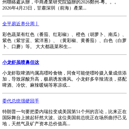
州聯絡處从辦，中商產業研究院協辦的2026鄭州-粵。。。
2026年4月23日，甘肅深圳（前海）產業...
全平易近养分周丨
彩色蔬菜有红色（番茄、红彩椒）、橙色（胡萝卜、南瓜）、
紫色（紫甘蓝、紫洋葱）、（黄彩椒、黄番茄）、白色（白萝
卜、口蘑）等。 大大都蔬菜和生...
小龙虾虽喷鼻但这
小龙虾取啤酒均属高嘌呤食物，同食可能使嘌呤摄入量成倍添
加，导致尿酸升高，极易诱发痛风。小龙虾多辛辣清淡，搭配
啤酒、冷饮、麻辣暖锅等寒凉或...
委代总统强硬回手
特朗普一句要把委内瑞拉变成美国第51个州的言论，比来正在
国际舞台上掀起轩然大波。这位美国前总统正在场所曲抒己见
地，天然气及矿产资本总价值高...