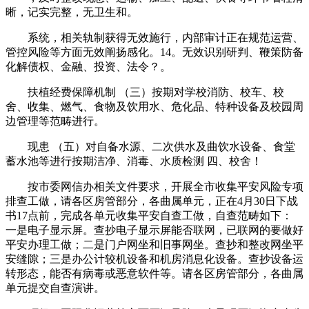
晰，记实完整，无卫生和。
系统，相关轨制获得无效施行，内部审计正在规范运营、
管控风险等方面无效阐扬感化。14。无效识别研判、鞭策防备
化解债权、金融、投资、法令？。
扶植经费保障机制 （三）按期对学校消防、校车、校
舍、收集、燃气、食物及饮用水、危化品、特种设备及校园周
边管理等范畴进行。
现患 （五）对自备水源、二次供水及曲饮水设备、食堂
蓄水池等进行按期洁净、消毒、水质检测 四、校舍！
按市委网信办相关文件要求，开展全市收集平安风险专项
排查工做，请各区房管部分，各曲属单元，正在4月30日下战
书17点前，完成各单元收集平安自查工做，自查范畴如下：
一是电子显示屏。查抄电子显示屏能否联网，已联网的要做好
平安办理工做；二是门户网坐和旧事网坐。查抄和整改网坐平
安缝隙；三是办公计较机设备和机房消息化设备。查抄设备运
转形态，能否有病毒或恶意软件等。请各区房管部分，各曲属
单元提交自查演讲。