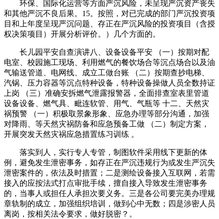
环保、国际化运营等方面严沉风险，未呈现严沉资产丧失
和其他严沉不良后果。15。按照，对已完成的部门严沉投资项
目和上年度呈现严沉问题、存正在严沉风险的投资项目（含授
权决策项目）开展分析评价。）几个方面的。
长儿园平安自查演讲八、设备设备平安 （一）按期对配
电室、校园施工现场、利用燃气的餐饮场合等沉点场合以及油
气输送管道、电网线、成立工做台账 （二）按期查抄电梯、
汽锅、压力容器等沉点特种设备，特种设备操做人员全数持证
上岗 （三）准确安拆燃气泄露报警器，全面排查室表里管道
设备设备、燃气具、毗连软管、用气、气瓶等 十二、天然灾
祸预警 （一）积极取景象形象、应急办理等部分沟通，加强
对降雨、等天然灾祸防备和应急预备工做 （二）制定方案，
开展突发天然灾祸应急措置练习训练 。
落实到人，实行专人专管，制图软件采用线下更新的体
例，避免发生泄密事务，如存正在严沉违规行为或发生严沉失
泄密案件的，依法及时措置；二是测绘设备接入互联网，若需
接入的应按法式打点审批手续，擅自接入导致发生泄密事务
的，当事人或担任人承担次要义务。三是各公司要完美办理规
章轨制的成立，加强组织培训，做到心中无数；四是涉密人员
离岗，按相关法令要求，做好脱密？。