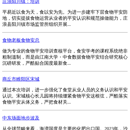
庄浪阳川镇：培训
平易近以食为天，食以安为先。为进一步建牢下层食物平安防
地，切实提拔食物运营从业者的平安认识和规范操做能力，庄
浪县阳川镇市场监管所组织开展...
食物老板食物安总
做为专业的食物平安培训查核平台，食安学考的课程系统绝非
粗制滥制，而是由江南大学・中食数据食物平安结合研究核心
沉磅研发，严酷贴合国度最新食...
商丘市睢阳区宋城
通过本次培训，进一步强化了食堂从业人员的义务认识和平安
认识。宋城核心长儿园将持续绷紧食物平安这根弦，严酷落实
食物平安从体义务，严把食材关...
中东场面地步波及
从全球范畴来看，海湾国度是主要的化肥出口国。2023年，沙