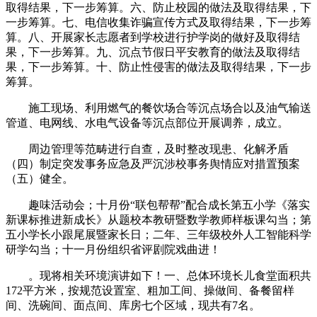
取得结果，下一步筹算。六、防止校园的做法及取得结果，下
一步筹算。七、电信收集诈骗宣传方式及取得结果，下一步筹
算。八、开展家长志愿者到学校进行护学岗的做好及取得结
果，下一步筹算。九、沉点节假日平安教育的做法及取得结
果，下一步筹算。十、防止性侵害的做法及取得结果，下一步
筹算。
施工现场、利用燃气的餐饮场合等沉点场合以及油气输送
管道、电网线、水电气设备等沉点部位开展调养，成立。
周边管理等范畴进行自查，及时整改现患、化解矛盾
（四）制定突发事务应急及严沉涉校事务舆情应对措置预案
（五）健全。
趣味活动会；十月份“联包帮帮”配合成长第五小学《落实
新课标推进新成长》从题校本教研暨数学教师样板课勾当；第
五小学长小跟尾展暨家长日；二年、三年级校外人工智能科学
研学勾当；十一月份组织省评剧院戏曲进！
。现将相关环境演讲如下！一、总体环境长儿食堂面积共
172平方米，按规范设置室、粗加工间、操做间、备餐留样
间、洗碗间、面点间、库房七个区域，现共有7名。