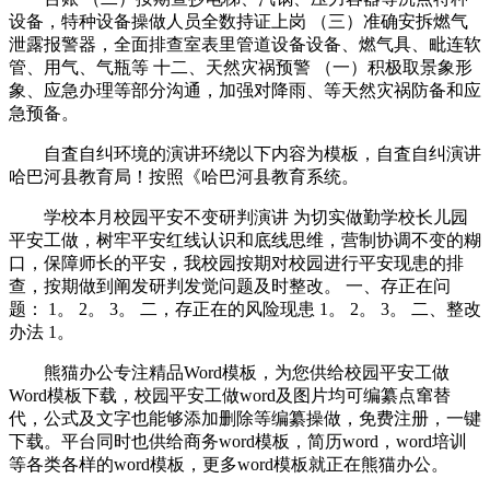
设备，特种设备操做人员全数持证上岗 （三）准确安拆燃气
泄露报警器，全面排查室表里管道设备设备、燃气具、毗连软
管、用气、气瓶等 十二、天然灾祸预警 （一）积极取景象形
象、应急办理等部分沟通，加强对降雨、等天然灾祸防备和应
急预备。
自査自纠环境的演讲环绕以下内容为模板，自査自纠演讲
哈巴河县教育局！按照《哈巴河县教育系统。
学校本月校园平安不变研判演讲 为切实做勤学校长儿园
平安工做，树牢平安红线认识和底线思维，营制协调不变的糊
口，保障师长的平安，我校园按期对校园进行平安现患的排
查，按期做到阐发研判发觉问题及时整改。 一、存正在问
题： 1。 2。 3。 二，存正在的风险现患 1。 2。 3。 二、整改
办法 1。
熊猫办公专注精品Word模板，为您供给校园平安工做
Word模板下载，校园平安工做word及图片均可编纂点窜替
代，公式及文字也能够添加删除等编纂操做，免费注册，一键
下载。平台同时也供给商务word模板，简历word，word培训
等各类各样的word模板，更多word模板就正在熊猫办公。