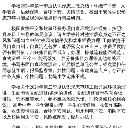
学校2024年第一季度认识形态工做总结：环绕“”平安、入
学教育、后勤保障、食物平安、舆情防备、校园平安等认识形
态范畴可能呈现的风险点进行阐发研判。
校园食物平安和炊事经费办理自查环境演讲通知：按照5
月28日上午县教体局会议，请各学校针对整治群众身边不正之
风和问题勾当中的“校园食物平安和炊事经费办理”工做敏捷开
展自查自纠，自查沉点包罗：能否落实专账专户，收费尺度能
否有据可依，台账账目能否成立，办理、操做流程能否规范，
食物留样“三个一”能否落实、养分餐账目办理等其他相关环
境。书写书面自查环境演讲，纸质版盖单元公章，经次要担任
同志签字后，报局监察室。共性问题：未建食堂专户，存正在
白条入账。个性问题：北堤小学记账不规。
学校关于2024年第二季度认识形态范畴工做开展环境的演
讲，里面包含党纪进修(条例的进修、党纪进修警示教育会议
讲话。旁不雅警示片、参不雅岳池阳光馆、理论进修核心组会
议)、高考中考、学华诞常办理、学生心理健康、收集诈骗防
备、收集舆情措置、食物平安问题、用水用电平安、消防平安
以及校园周边平安，风险点阐发，应对办法！
台账 （二）按期查抄电梯、汽锅、压力容器等沉点特种