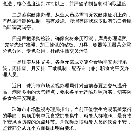
煮透，核心温度达到70℃以上，并严酷节制备餐时间取温度。
二是落实健康办理。从业人员必需持无效健康证明上岗，
严酷施行晨检轨制，患有发烧、腹泻等症状或皮肤有伤口者应
当即调离岗亭。
四是严把采购检验。确保食材来历可溯，库房办理遵照
“先辈先出”准绳。加工操做的砧板、刀具、容器等工器具必需
分色分区、专色公用，杜绝生熟交叉污染。
一是压实从体义务。各单元需成立健全食物平安办理系
统，周排查、月安排”工做机制，配齐专（兼）职食物平安办
理人员。
近日，珠海市市场监视办理局针对当前春夏之交气温升
高、潮湿多雨的天气特点，要求各单元严酷对照落实，切实防
备食物平安现患。
珠海市市场监视办理局指出，当前正值微生物易繁殖繁衍
的季候，集顶用餐单元食堂供餐集中、就餐人群堆积，是食物
平安风险防控的沉点环节。为保障泛博就餐人员的饮食平安，
监管部分从九个方面提出明白要求。