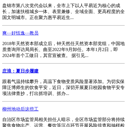
盘锦市第八次党代会以来，全市上下以人平易近为核心的成
长，加速扶植城乡一体、表里兼修、全域全面、更高程度的全
国文明城市。正在聚力惠平易近生...
爽⋯好恬逸⋯教员
2018年天然资本部成立后，钟天然任天然资本部党组，中国地
质查询拜访局局长、曲至2022年9月卸任。本年1月2日，即
2024年首个工做日，其官宣被查。 据引见...
庄浪：夏日步履建
跟着气温持续攀升，高温下食物变质风险显著添加。为切实保
障泛博师生的饮食平安，近日，深切开展夏日校园食物平安专
项法律查抄，打出抓培训、抓办...
柳州地动后这些工
自治区市场监管局相关担任人暗示，全区市场监管部分将持续
聚焦食物出产、运营、餐饮等沉点环节开展风险排查和抽样检