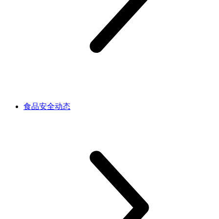
食品安全动态