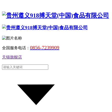
0856-7239909
全国服务电话：
天猫旗舰店