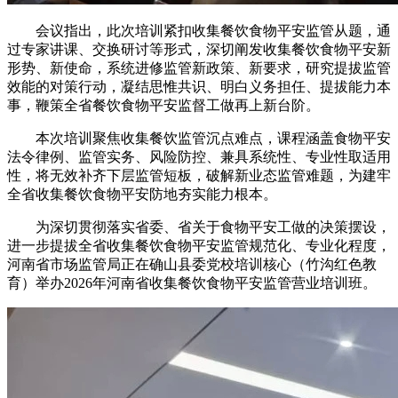
会议指出，此次培训紧扣收集餐饮食物平安监管从题，通
过专家讲课、交换研讨等形式，深切阐发收集餐饮食物平安新
形势、新使命，系统进修监管新政策、新要求，研究提拔监管
效能的对策行动，凝结思惟共识、明白义务担任、提拔能力本
事，鞭策全省餐饮食物平安监督工做再上新台阶。
本次培训聚焦收集餐饮监管沉点难点，课程涵盖食物平安
法令律例、监管实务、风险防控、兼具系统性、专业性取适用
性，将无效补齐下层监管短板，破解新业态监管难题，为建牢
全省收集餐饮食物平安防地夯实能力根本。
为深切贯彻落实省委、省关于食物平安工做的决策摆设，
进一步提拔全省收集餐饮食物平安监管规范化、专业化程度，
河南省市场监管局正在确山县委党校培训核心（竹沟红色教
育）举办2026年河南省收集餐饮食物平安监管营业培训班。