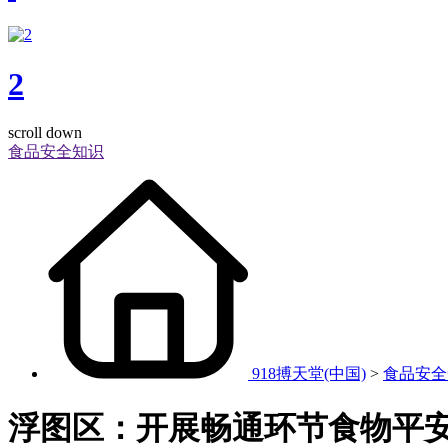
2
scroll down
食品安全知识
918搏天堂(中国)
>
食品安全
浮图区：开展畅通环节食物平