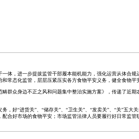
一体，进一步提拔监管干部履本能机能力，强化运营从体合规运
治和常态化监管，层层压紧压实各方食物平安义务，健全食物平安
畴群众身边不正之风和问题集中整治实施方案》，传递了近期农
好“进货关”、“储存关”、“卫生关”、“发卖关”、“关”五
，配合好市场的食物平安；市场监管法律人员要履行好日常监管