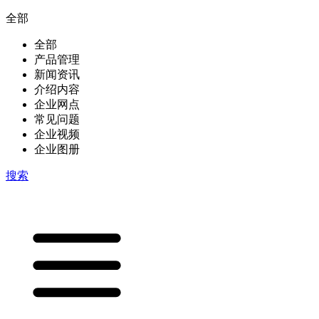
全部
全部
产品管理
新闻资讯
介绍内容
企业网点
常见问题
企业视频
企业图册
搜索