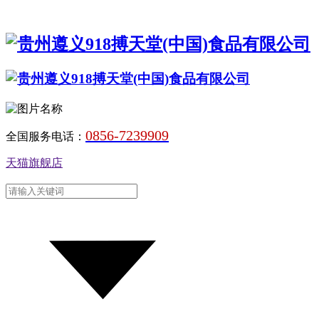
0856-7239909
全国服务电话：
天猫旗舰店