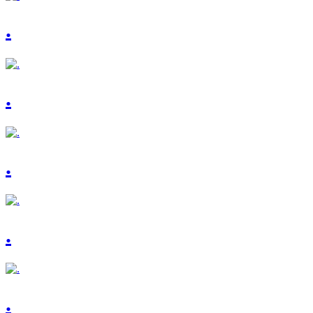
.
.
.
.
.