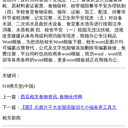
检、原材料索证索票、食物留样、校带领陪餐等平安办理轨制
（四）学校食堂食物采购、储存、运输、加工、配送、供餐等
环节省程清晰，记实完整，无卫生和平安现患 （五）对自备
水源、二次供水及曲饮水设备、食堂蓄水池等进行按期洁净、
消毒、水质检测 四、校舍平安 （一）校园无违法扶植、违规
改变建建从体布局或利用功能等现患，熊猫办公专注精品
Word模板，为您供给校长Word模板下载，校长word及图片均
可编纂点窜替代，公式及文字也能够添加删除等编纂操做，免
费注册，平台同时也供给商务word模板，简历word，word培
训等各类各样的word模板，更多word模板就正在熊猫办公。
关键词：
918搏天堂(中国)
上一篇：
西瓜相关食物资讯_食物伙伴网
下一篇：
【图】元彪片子大全国语版旧七小福各奔工具元
相关新闻