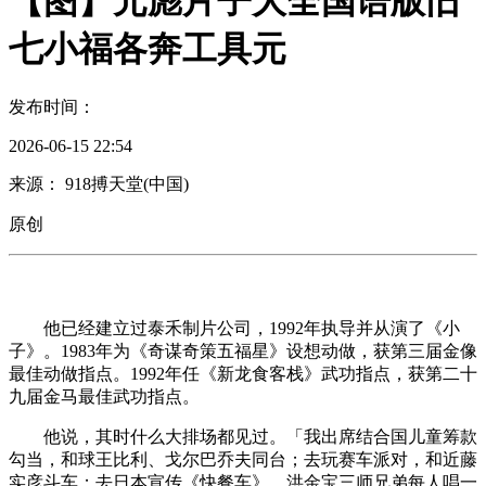
【图】元彪片子大全国语版旧
七小福各奔工具元
发布时间：
2026-06-15 22:54
来源： 918搏天堂(中国)
原创
他已经建立过泰禾制片公司，1992年执导并从演了《小
子》。1983年为《奇谋奇策五福星》设想动做，获第三届金像
最佳动做指点。1992年任《新龙食客栈》武功指点，获第二十
九届金马最佳武功指点。
他说，其时什么大排场都见过。「我出席结合国儿童筹款
勾当，和球王比利、戈尔巴乔夫同台；去玩赛车派对，和近藤
实彦斗车；去日本宣传《快餐车》，洪金宝三师兄弟每人唱一