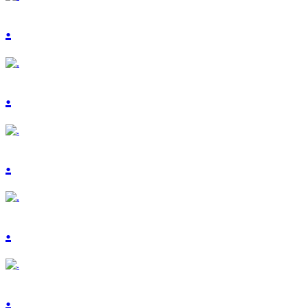
.
.
.
.
.