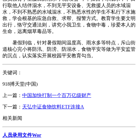
行取他人结伴泅水，不到无平安设备、无救援人员的水域泅
水，不到不熟悉的水域泅水，不熟悉水性的学生不私行下水施
救，学会根基的应急自救、求帮、报警方式。教育学生要文明
出行，恪守交通法则，讲究小我卫生，食物中毒，珍爱本人的
生命，远离烟草毒品等。
暑假到临，针对暑假期间温度高、雨水多等特点，斥山街
道核心完小将防汛、防涝、防溺水，食物平安等做为平安监管
的沉点，认实落实开展校园平安教育勾当。
关键词：
918搏天堂(中国)
上一篇：
中国加快打制一个百万亿级财产
下一篇：
天弘中证食物饮料ETF连接A
相关新闻
人员录用文件Wor