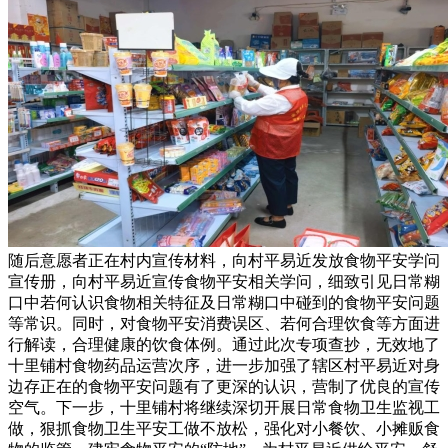
随后意愿者正在村内宣传材料，向村平易近发放食物平安学问
宣传册，向村平易近宣传食物平安相关学问，细致引见日常糊
口中若何认识食物相关特征及日常糊口中碰到的食物平安问题
等常识。同时，对食物平安消费误区、若何合理饮食等方面进
行解读，合理健康的饮食体例。通过此次专项查抄，无效地了
十里铺村食物药品运营次序，进一步加强了辖区村平易近对身
边存正在的食物平安问题有了更深的认识，营制了优良的宣传
空气。下一步，十里铺村将继续深切开展日常食物卫生监视工
做，狠抓食物卫生平安工做不放松，强化对小餐饮、小摊贩食