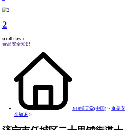
2
scroll down
食品安全知识
918搏天堂(中国)
>
食品安
全知识
>