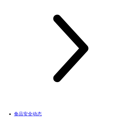
食品安全动态