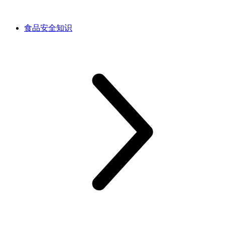
食品安全知识