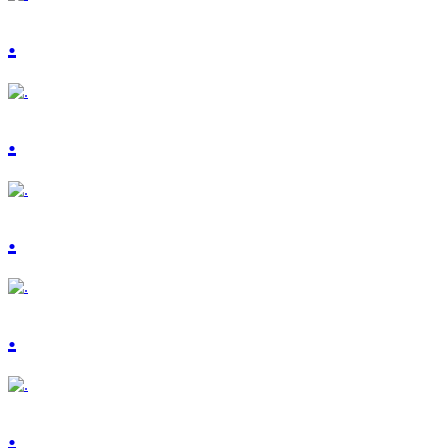
.
.
.
.
.