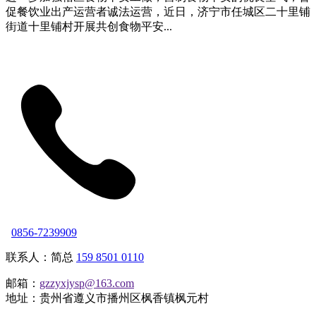
促餐饮业出产运营者诚法运营，近日，济宁市任城区二十里铺
街道十里铺村开展共创食物平安...
0856-7239909
联系人：简总
159 8501 0110
邮箱：
gzzyxjysp@163.com
地址：贵州省遵义市播州区枫香镇枫元村