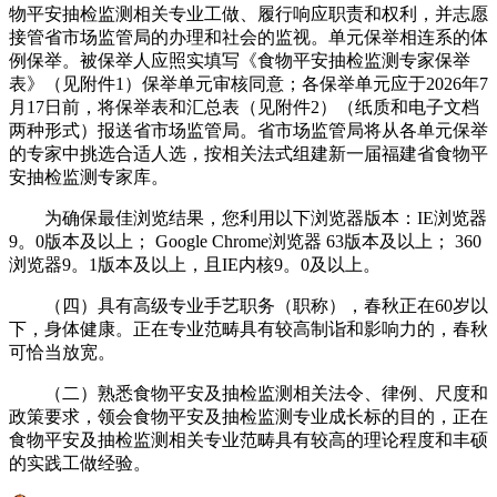
物平安抽检监测相关专业工做、履行响应职责和权利，并志愿
接管省市场监管局的办理和社会的监视。单元保举相连系的体
例保举。被保举人应照实填写《食物平安抽检监测专家保举
表》（见附件1）保举单元审核同意；各保举单元应于2026年7
月17日前，将保举表和汇总表（见附件2）（纸质和电子文档
两种形式）报送省市场监管局。省市场监管局将从各单元保举
的专家中挑选合适人选，按相关法式组建新一届福建省食物平
安抽检监测专家库。
为确保最佳浏览结果，您利用以下浏览器版本：IE浏览器
9。0版本及以上； Google Chrome浏览器 63版本及以上； 360
浏览器9。1版本及以上，且IE内核9。0及以上。
（四）具有高级专业手艺职务（职称），春秋正在60岁以
下，身体健康。正在专业范畴具有较高制诣和影响力的，春秋
可恰当放宽。
（二）熟悉食物平安及抽检监测相关法令、律例、尺度和
政策要求，领会食物平安及抽检监测专业成长标的目的，正在
食物平安及抽检监测相关专业范畴具有较高的理论程度和丰硕
的实践工做经验。