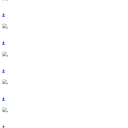
.
.
.
.
.