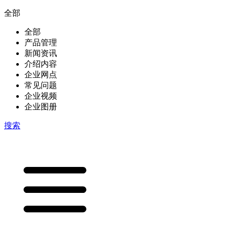
全部
全部
产品管理
新闻资讯
介绍内容
企业网点
常见问题
企业视频
企业图册
搜索