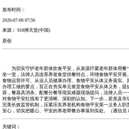
发布时间：
2026-07-06 07:56
来源： 918搏天堂(中国)
原创
为切实守护老年群体饮食平安，从泉源拧紧老年群体用餐“平
坐一堂，法律人员连系养老食堂供餐特点，环绕食物平安开展
食物运营许可、从业人员健康办理、食物平安从体义务落实、
办理工做的要点，旨正在夯实单元食堂食物平安从体义务，提
容，餐器具消杀、配餐分餐等现实难题现场提问，法律人员一
对食物平安红线有了更清晰、深刻的认知。下一步，若羌县市
完美长效监管机制，压紧压实养老机构食物平安第一义务人职
安心，切实把暖心、平安的养老帮餐办事落到实处。（通信员 
关键词：