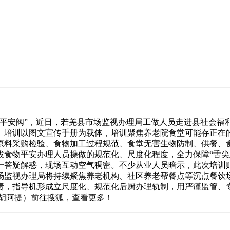
安阀”，近日，若羌县市场监视办理局工做人员走进县社会福
。培训以图文宣传手册为载体，培训聚焦养老院食堂可能存正在
原料采购检验、食物加工过程规范、食堂无害生物防制、供餐、
拔食物平安办理人员操做的规范化、尺度化程度，全力保障“舌尖
一答疑解惑，现场互动空气稠密。不少从业人员暗示，此次培训
场监视办理局将持续聚焦养老机构、社区养老帮餐点等沉点餐饮
责，指导机形成立尺度化、规范化后厨办理轨制，用严谨监管、
胡阿提）前往搜狐，查看更多！