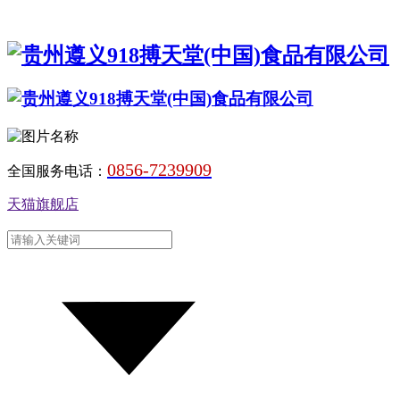
0856-7239909
全国服务电话：
天猫旗舰店