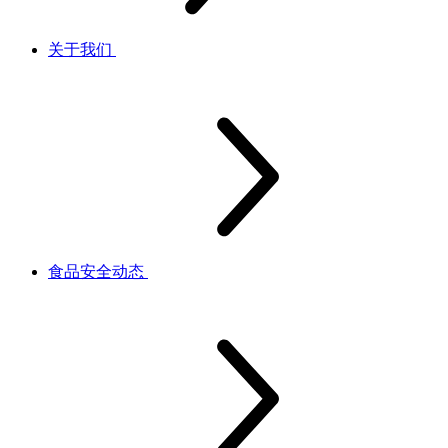
关于我们
食品安全动态