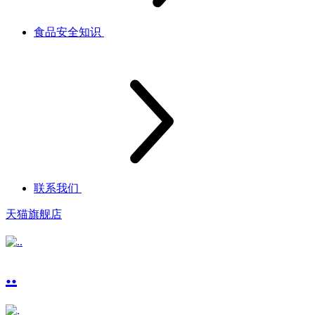
食品安全知识
联系我们
天猫旗舰店
..