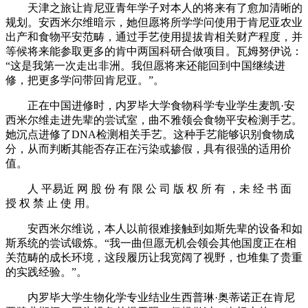
天津之旅让肯尼亚青年学子对本人的将来有了愈加清晰的
规划。安西米尔维暗示，她但愿将所学学问使用于肯尼亚农业
出产和食物平安范畴，通过手艺使用提拔肯相关财产程度，并
等候将来能参取更多的肯中两国科研合做项目。瓦姆努伊说：
“这是我第一次走出非洲。我但愿将来还能回到中国继续进
修，把更多学问带回肯尼亚。”。
正在中国进修时，内罗毕大学食物科学专业学生麦凯·安
西米尔维走进先辈的尝试室，曲不雅领会食物平安检测手艺。
她沉点进修了DNA检测相关手艺。这种手艺能够识别食物成
分，从而判断其能否存正在污染或掺假，具有很强的适用价
值。
人 平易近 网 股 份 有 限 公 司 版 权 所 有 ，未 经 书 面
授 权 禁 止 使 用。
安西米尔维说，本人以前很难接触到如斯先辈的设备和如
斯系统的尝试锻炼。“我一曲但愿无机会领会其他国度正在相
关范畴的成长环境，这段履历让我宽阔了视野，也堆集了贵重
的实践经验。”。
内罗毕大学生物化学专业结业生西普琳·奥蒂诺正在肯尼