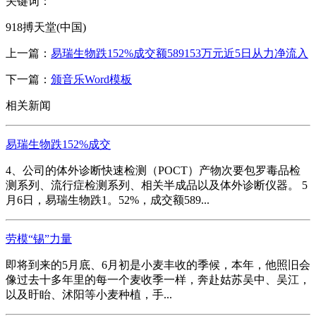
关键词：
918搏天堂(中国)
上一篇：
易瑞生物跌152%成交额589153万元近5日从力净流入
下一篇：
颁音乐Word模板
相关新闻
易瑞生物跌152%成交
4、公司的体外诊断快速检测（POCT）产物次要包罗毒品检
测系列、流行症检测系列、相关半成品以及体外诊断仪器。 5
月6日，易瑞生物跌1。52%，成交额589...
劳模“锡”力量
即将到来的5月底、6月初是小麦丰收的季候，本年，他照旧会
像过去十多年里的每一个麦收季一样，奔赴姑苏吴中、吴江，
以及盱眙、沭阳等小麦种植，手...