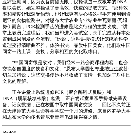
亚肄业期间，因为设备前提无限，仅操做过一次根本的DNA
提取尝试。她完整操做了更高效、快速的提取方式。“那种效
率和精度让我深受触动，也让我更有决心将这些手艺使用到肯
尼亚的食物检测中。对恩布大学农业专业结业生瓦莱丽·瓦姆
努伊而言，PCR检测手艺的进修是此次行程的主要收成。“讲
堂上教员完道理后，我们当即进入尝试室，亲手完成从样本处
置到成果阐发的全流程。”她说，这种讲授模式让笼统的科学
道理变得清晰曲不雅。体验书法、品尝中国美食。他们取中国
同窗一路上课、交换，分享相互的文化取糊口。
“中国同窗很是敌对，我们经常一路会商课程内容，也会
交换各自国度的饮食和文化。”恩布大学园艺专业结业生默茜·
切兰加特说，这些交换使她不只收成了友情，也加深了对中国
文化的理解。
正在讲堂上系统进修PCR（聚合酶链式反映）和
DNA（脱氧核糖核酸）检测，正在尝试室里亲手操做先辈设
备、记实数据，正在校园中取中国同窗交换……回忆不久前正
在天津师范大学生命科学学院一个月的进修、来自内罗毕大学
和恩布大学的多名肯尼亚青年仍难掩兴奋之情。