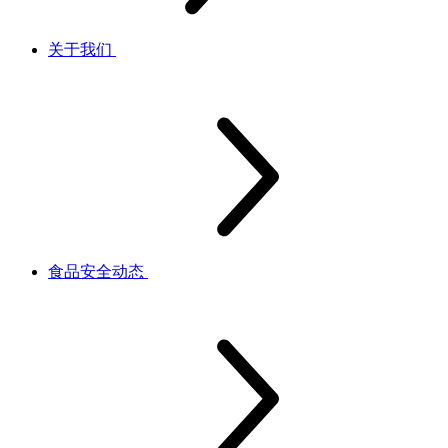
关于我们
食品安全动态