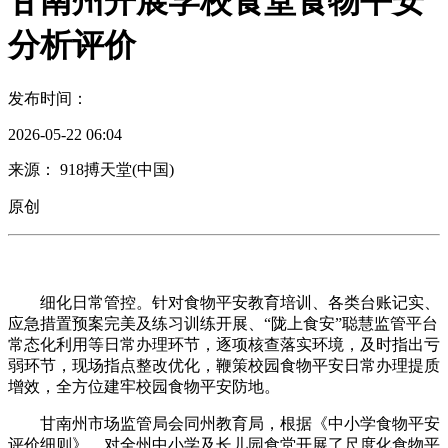
甘南州开展学校食堂食物平安
分析评价
发布时间：
2026-05-22 06:04
来源： 918搏天堂(中国)
原创
细化日常管控。针对食物平安教育培训、各类台账记实、
应急措置预案完美及练习训练开展、“陇上食安”聪慧监管平台
常态化利用等日常办理环节，逐项核查落实环境，及时指出亏
弱环节，现场指点整改优化，鞭策校园食物平安日常办理提质
增效，全方位建牢校园食物平安防地。
甘南州市场监管局会同州教育局，根据《中小学食物平安
评价细则》，对全州中小学及长儿园食堂开展了尺度化食物平