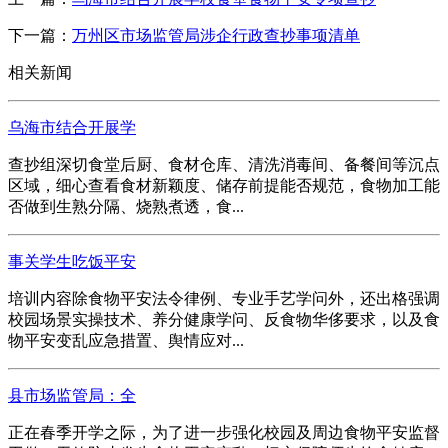
下一篇：
万州区市场监管局涉企行政查抄事项清单
相关新闻
乌海市结合开展学
查抄组深切食堂后厨、食材仓库、清洗消毒间、备餐间等沉点
区域，细心查看食材新颖度、储存前提能否规范，食物加工能
否做到生熟分隔、烧熟煮透，食...
事关学生吃饭平安
培训内容除食物平安法令律例、专业手艺学问外，还出格强调
校园场景实操技术、养分健康学问、反食物华侈要求，以及食
物平安变乱应急措置、舆情应对...
县市场监管局：全
正在春季开学之际，为了进一步强化校园及周边食物平安监督