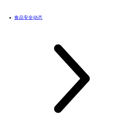
食品安全动态