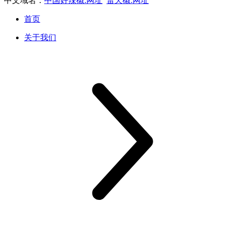
中文域名：
中国好辣椒.网址
雷天椒.网址
首页
关于我们