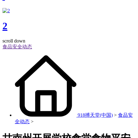
2
scroll down
食品安全动态
918搏天堂(中国)
>
食品安
全动态
>