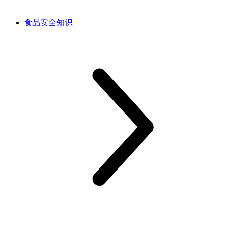
食品安全知识